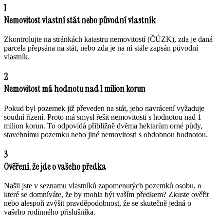
1
Nemovitost vlastní stát nebo původní vlastník
Zkontrolujte na stránkách katastru nemovitostí (ČÚZK), zda je daná
parcela přepsána na stát, nebo zda je na ní stále zapsán původní
vlastník.
2
Nemovitost má hodnotu nad 1 milion korun
Pokud byl pozemek již převeden na stát, jeho navrácení vyžaduje
soudní řízení. Proto má smysl řešit nemovitosti s hodnotou nad 1
milion korun. To odpovídá přibližně dvěma hektarům orné půdy,
stavebnímu pozemku nebo jiné nemovitosti s obdobnou hodnotou.
3
Ověření, že jde o vašeho předka
Našli jste v seznamu vlastníků zapomenutých pozemků osobu, o
které se domníváte, že by mohla být vaším předkem? Zkuste ověřit
nebo alespoň zvýšit pravděpodobnost, že se skutečně jedná o
vašeho rodinného příslušníka.