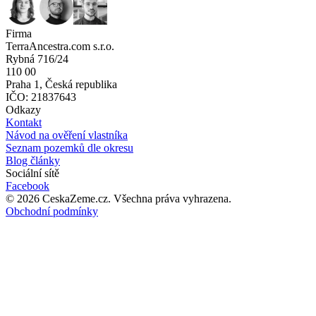
Firma
TerraAncestra.com s.r.o.
Rybná 716/24
110 00
Praha 1, Česká republika
IČO: 21837643
Odkazy
Kontakt
Návod na ověření vlastníka
Seznam pozemků dle okresu
Blog články
Sociální sítě
Facebook
©
2026
CeskaZeme.cz.
Všechna práva vyhrazena
.
Obchodní podmínky