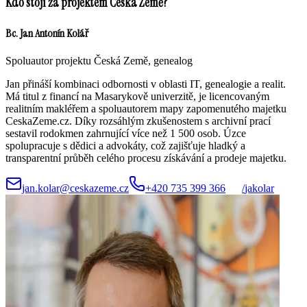
Kdo stojí za projektem Česká Země?
Bc. Jan Antonín Kolář
Spoluautor projektu Česká Země, genealog
Jan přináší kombinaci odbornosti v oblasti IT, genealogie a realit.
Má titul z financí na Masarykově univerzitě, je licencovaným
realitním makléřem a spoluautorem mapy zapomenutého majetku
CeskaZeme.cz. Díky rozsáhlým zkušenostem s archivní prací
sestavil rodokmen zahrnující více než 1 500 osob. Úzce
spolupracuje s dědici a advokáty, což zajišťuje hladký a
transparentní průběh celého procesu získávání a prodeje majetku.
jan.kolar@ceskazeme.cz
+420 735 399 366
/
jakolar