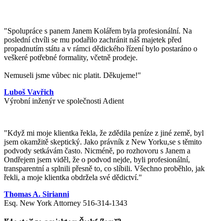
"Spolupráce s panem Janem Kolářem byla profesionální. Na
poslední chvíli se mu podařilo zachránit náš majetek před
propadnutím státu a v rámci dědického řízení bylo postaráno o
veškeré potřebné formality, včetně prodeje.
Nemuseli jsme vůbec nic platit. Děkujeme!"
Luboš Vavřich
Výrobní inženýr ve společnosti Adient
"
Když mi moje klientka řekla, že zdědila peníze z jiné země, byl
jsem okamžitě skeptický. Jako právník z New Yorku,se s těmito
podvody setkávám často. Nicméně, po rozhovoru s Janem a
Ondřejem jsem viděl, že o podvod nejde, byli profesionální,
transparentní a splnili přesně to, co slíbili. Všechno proběhlo, jak
řekli, a moje klientka obdržela své dědictví.
"
Thomas A. Sirianni
Esq. New York Attorney 516-314-1343