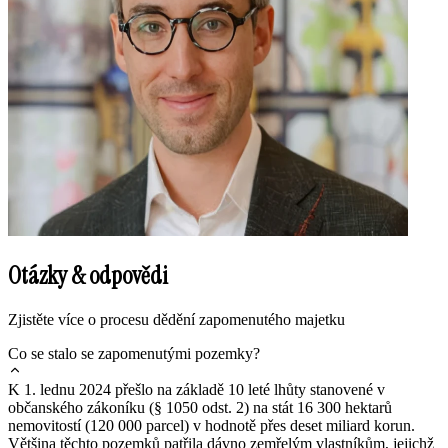
Otázky & odpovědi
Zjistěte více o procesu dědění zapomenutého majetku
Co se stalo se zapomenutými pozemky?
K 1. lednu 2024 přešlo na základě 10 leté lhůty stanovené v
občanského zákoníku (§ 1050 odst. 2) na stát 16 300 hektarů
nemovitostí (120 000 parcel) v hodnotě přes deset miliard korun.
Většina těchto pozemků patřila dávno zemřelým vlastníkům, jejichž