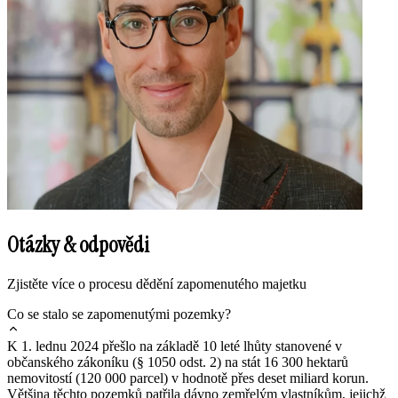
Otázky & odpovědi
Zjistěte více o procesu dědění zapomenutého majetku
Co se stalo se zapomenutými pozemky?
K 1. lednu 2024 přešlo na základě 10 leté lhůty stanovené v
občanského zákoníku (§ 1050 odst. 2) na stát 16 300 hektarů
nemovitostí (120 000 parcel) v hodnotě přes deset miliard korun.
Většina těchto pozemků patřila dávno zemřelým vlastníkům, jejichž