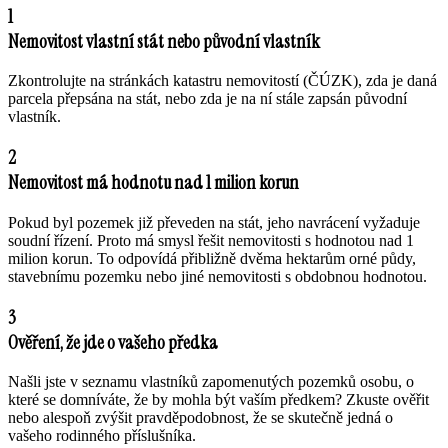
1
Nemovitost vlastní stát nebo původní vlastník
Zkontrolujte na stránkách katastru nemovitostí (ČÚZK), zda je daná
parcela přepsána na stát, nebo zda je na ní stále zapsán původní
vlastník.
2
Nemovitost má hodnotu nad 1 milion korun
Pokud byl pozemek již převeden na stát, jeho navrácení vyžaduje
soudní řízení. Proto má smysl řešit nemovitosti s hodnotou nad 1
milion korun. To odpovídá přibližně dvěma hektarům orné půdy,
stavebnímu pozemku nebo jiné nemovitosti s obdobnou hodnotou.
3
Ověření, že jde o vašeho předka
Našli jste v seznamu vlastníků zapomenutých pozemků osobu, o
které se domníváte, že by mohla být vaším předkem? Zkuste ověřit
nebo alespoň zvýšit pravděpodobnost, že se skutečně jedná o
vašeho rodinného příslušníka.