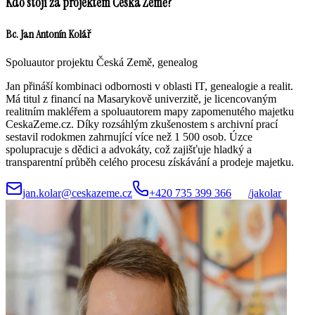
Kdo stojí za projektem Česká Země?
Bc. Jan Antonín Kolář
Spoluautor projektu Česká Země, genealog
Jan přináší kombinaci odbornosti v oblasti IT, genealogie a realit.
Má titul z financí na Masarykově univerzitě, je licencovaným
realitním makléřem a spoluautorem mapy zapomenutého majetku
CeskaZeme.cz. Díky rozsáhlým zkušenostem s archivní prací
sestavil rodokmen zahrnující více než 1 500 osob. Úzce
spolupracuje s dědici a advokáty, což zajišťuje hladký a
transparentní průběh celého procesu získávání a prodeje majetku.
jan.kolar@ceskazeme.cz
+420 735 399 366
/
jakolar