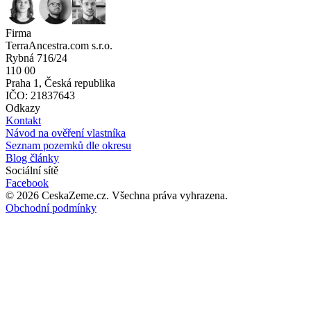
Firma
TerraAncestra.com s.r.o.
Rybná 716/24
110 00
Praha 1, Česká republika
IČO: 21837643
Odkazy
Kontakt
Návod na ověření vlastníka
Seznam pozemků dle okresu
Blog články
Sociální sítě
Facebook
©
2026
CeskaZeme.cz.
Všechna práva vyhrazena
.
Obchodní podmínky