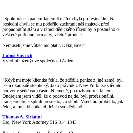
"Spolupráce s panem Janem Kolářem byla profesionální. Na
poslední chvíli se mu podařilo zachránit náš majetek před
propadnutím státu a v rámci dědického řízení bylo postaráno o
veškeré potřebné formality, včetně prodeje.
Nemuseli jsme vůbec nic platit. Děkujeme!"
Luboš Vavřich
Výrobní inženýr ve společnosti Adient
"
Když mi moje klientka řekla, že zdědila peníze z jiné země, byl
jsem okamžitě skeptický. Jako právník z New Yorku,se s těmito
podvody setkávám často. Nicméně, po rozhovoru s Janem a
Ondřejem jsem viděl, že o podvod nejde, byli profesionální,
transparentní a splnili přesně to, co slíbili. Všechno proběhlo, jak
řekli, a moje klientka obdržela své dědictví.
"
Thomas A. Sirianni
Esq. New York Attorney 516-314-1343