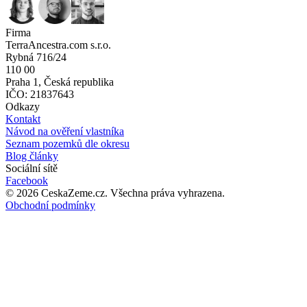
Firma
TerraAncestra.com s.r.o.
Rybná 716/24
110 00
Praha 1, Česká republika
IČO: 21837643
Odkazy
Kontakt
Návod na ověření vlastníka
Seznam pozemků dle okresu
Blog články
Sociální sítě
Facebook
©
2026
CeskaZeme.cz.
Všechna práva vyhrazena
.
Obchodní podmínky