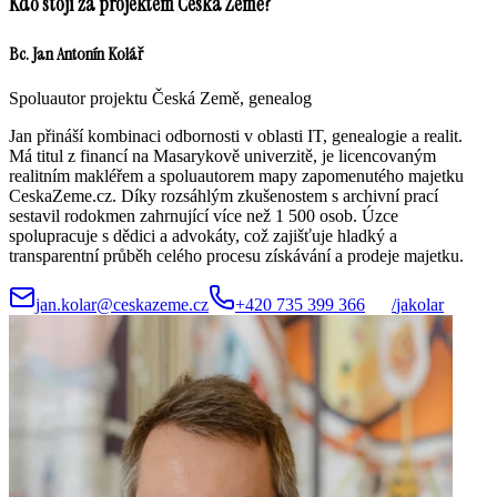
Kdo stojí za projektem Česká Země?
Bc. Jan Antonín Kolář
Spoluautor projektu Česká Země, genealog
Jan přináší kombinaci odbornosti v oblasti IT, genealogie a realit.
Má titul z financí na Masarykově univerzitě, je licencovaným
realitním makléřem a spoluautorem mapy zapomenutého majetku
CeskaZeme.cz. Díky rozsáhlým zkušenostem s archivní prací
sestavil rodokmen zahrnující více než 1 500 osob. Úzce
spolupracuje s dědici a advokáty, což zajišťuje hladký a
transparentní průběh celého procesu získávání a prodeje majetku.
jan.kolar@ceskazeme.cz
+420 735 399 366
/
jakolar