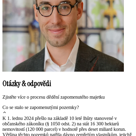
Otázky & odpovědi
Zjistěte více o procesu dědění zapomenutého majetku
Co se stalo se zapomenutými pozemky?
K 1. lednu 2024 přešlo na základě 10 leté lhůty stanovené v
občanského zákoníku (§ 1050 odst. 2) na stát 16 300 hektarů
nemovitostí (120 000 parcel) v hodnotě přes deset miliard korun.
Většina těchto pozemků patřila dávno zemřelým vlastníkům, jejichž