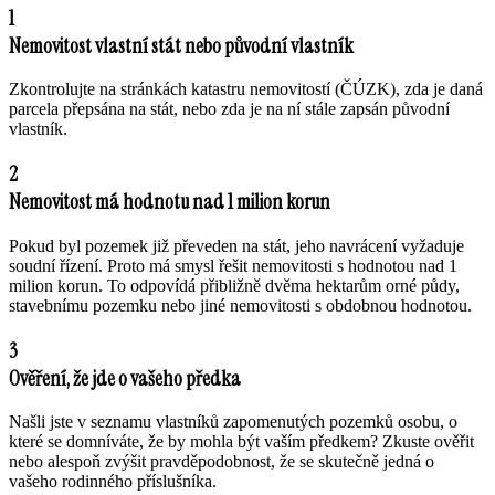
1
Nemovitost vlastní stát nebo původní vlastník
Zkontrolujte na stránkách katastru nemovitostí (ČÚZK), zda je daná
parcela přepsána na stát, nebo zda je na ní stále zapsán původní
vlastník.
2
Nemovitost má hodnotu nad 1 milion korun
Pokud byl pozemek již převeden na stát, jeho navrácení vyžaduje
soudní řízení. Proto má smysl řešit nemovitosti s hodnotou nad 1
milion korun. To odpovídá přibližně dvěma hektarům orné půdy,
stavebnímu pozemku nebo jiné nemovitosti s obdobnou hodnotou.
3
Ověření, že jde o vašeho předka
Našli jste v seznamu vlastníků zapomenutých pozemků osobu, o
které se domníváte, že by mohla být vaším předkem? Zkuste ověřit
nebo alespoň zvýšit pravděpodobnost, že se skutečně jedná o
vašeho rodinného příslušníka.