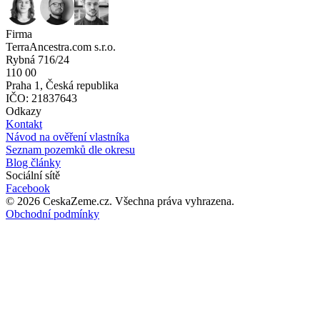
Firma
TerraAncestra.com s.r.o.
Rybná 716/24
110 00
Praha 1, Česká republika
IČO: 21837643
Odkazy
Kontakt
Návod na ověření vlastníka
Seznam pozemků dle okresu
Blog články
Sociální sítě
Facebook
©
2026
CeskaZeme.cz.
Všechna práva vyhrazena
.
Obchodní podmínky