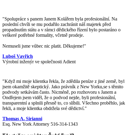
"Spolupráce s panem Janem Kolářem byla profesionální. Na
poslední chvíli se mu podařilo zachránit náš majetek před
propadnutím státu a v rámci dědického řízení bylo postaráno o
veškeré potřebné formality, včetně prodeje.
Nemuseli jsme vůbec nic platit. Děkujeme!"
Luboš Vavřich
Výrobní inženýr ve společnosti Adient
"
Když mi moje klientka řekla, že zdědila peníze z jiné země, byl
jsem okamžitě skeptický. Jako právník z New Yorku,se s těmito
podvody setkávám často. Nicméně, po rozhovoru s Janem a
Ondřejem jsem viděl, že o podvod nejde, byli profesionální,
transparentní a splnili přesně to, co slíbili. Všechno proběhlo, jak
řekli, a moje klientka obdržela své dědictví.
"
Thomas A. Sirianni
Esq. New York Attorney 516-314-1343