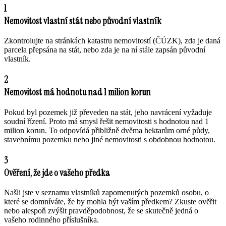
1
Nemovitost vlastní stát nebo původní vlastník
Zkontrolujte na stránkách katastru nemovitostí (ČÚZK), zda je daná
parcela přepsána na stát, nebo zda je na ní stále zapsán původní
vlastník.
2
Nemovitost má hodnotu nad 1 milion korun
Pokud byl pozemek již převeden na stát, jeho navrácení vyžaduje
soudní řízení. Proto má smysl řešit nemovitosti s hodnotou nad 1
milion korun. To odpovídá přibližně dvěma hektarům orné půdy,
stavebnímu pozemku nebo jiné nemovitosti s obdobnou hodnotou.
3
Ověření, že jde o vašeho předka
Našli jste v seznamu vlastníků zapomenutých pozemků osobu, o
které se domníváte, že by mohla být vaším předkem? Zkuste ověřit
nebo alespoň zvýšit pravděpodobnost, že se skutečně jedná o
vašeho rodinného příslušníka.