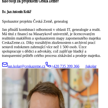
Kdo stojí za projektem Česká Země?
Bc. Jan Antonín Kolář
Spoluautor projektu Česká Země, genealog
Jan přináší kombinaci odbornosti v oblasti IT, genealogie a realit.
Má titul z financí na Masarykově univerzitě, je licencovaným
realitním makléřem a spoluautorem mapy zapomenutého majetku
CeskaZeme.cz. Díky rozsáhlým zkušenostem s archivní prací
sestavil rodokmen zahrnující více než 1 500 osob. Úzce
spolupracuje s dědici a advokáty, což zajišťuje hladký a
transparentní průběh celého procesu získávání a prodeje majetku.
jan.kolar@ceskazeme.cz
+420 735 399 366
/
jakolar