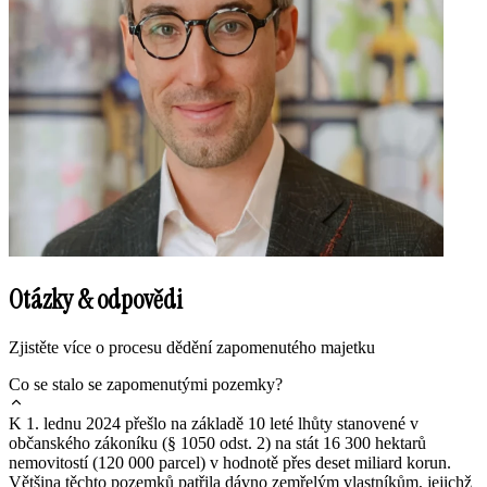
Otázky & odpovědi
Zjistěte více o procesu dědění zapomenutého majetku
Co se stalo se zapomenutými pozemky?
K 1. lednu 2024 přešlo na základě 10 leté lhůty stanovené v
občanského zákoníku (§ 1050 odst. 2) na stát 16 300 hektarů
nemovitostí (120 000 parcel) v hodnotě přes deset miliard korun.
Většina těchto pozemků patřila dávno zemřelým vlastníkům, jejichž