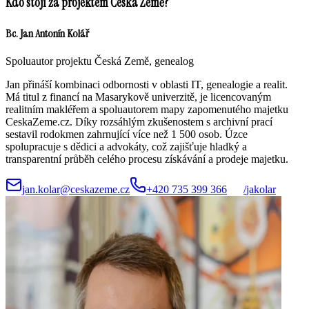
Kdo stojí za projektem Česká Země?
Bc. Jan Antonín Kolář
Spoluautor projektu Česká Země, genealog
Jan přináší kombinaci odbornosti v oblasti IT, genealogie a realit.
Má titul z financí na Masarykově univerzitě, je licencovaným
realitním makléřem a spoluautorem mapy zapomenutého majetku
CeskaZeme.cz. Díky rozsáhlým zkušenostem s archivní prací
sestavil rodokmen zahrnující více než 1 500 osob. Úzce
spolupracuje s dědici a advokáty, což zajišťuje hladký a
transparentní průběh celého procesu získávání a prodeje majetku.
jan.kolar@ceskazeme.cz
+420 735 399 366
/
jakolar