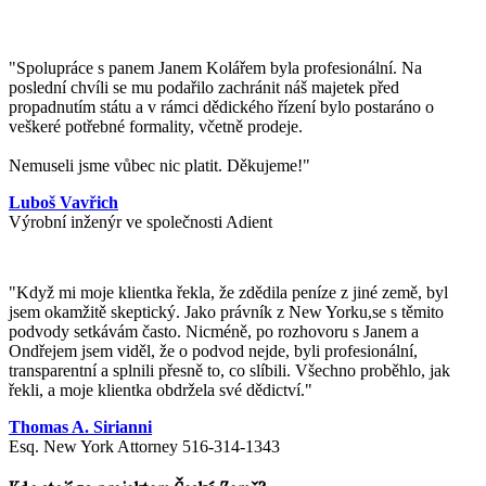
"Spolupráce s panem Janem Kolářem byla profesionální. Na
poslední chvíli se mu podařilo zachránit náš majetek před
propadnutím státu a v rámci dědického řízení bylo postaráno o
veškeré potřebné formality, včetně prodeje.
Nemuseli jsme vůbec nic platit. Děkujeme!"
Luboš Vavřich
Výrobní inženýr ve společnosti Adient
"
Když mi moje klientka řekla, že zdědila peníze z jiné země, byl
jsem okamžitě skeptický. Jako právník z New Yorku,se s těmito
podvody setkávám často. Nicméně, po rozhovoru s Janem a
Ondřejem jsem viděl, že o podvod nejde, byli profesionální,
transparentní a splnili přesně to, co slíbili. Všechno proběhlo, jak
řekli, a moje klientka obdržela své dědictví.
"
Thomas A. Sirianni
Esq. New York Attorney 516-314-1343