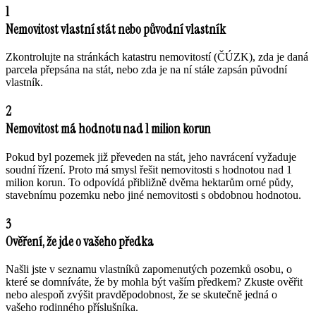
1
Nemovitost vlastní stát nebo původní vlastník
Zkontrolujte na stránkách katastru nemovitostí (ČÚZK), zda je daná
parcela přepsána na stát, nebo zda je na ní stále zapsán původní
vlastník.
2
Nemovitost má hodnotu nad 1 milion korun
Pokud byl pozemek již převeden na stát, jeho navrácení vyžaduje
soudní řízení. Proto má smysl řešit nemovitosti s hodnotou nad 1
milion korun. To odpovídá přibližně dvěma hektarům orné půdy,
stavebnímu pozemku nebo jiné nemovitosti s obdobnou hodnotou.
3
Ověření, že jde o vašeho předka
Našli jste v seznamu vlastníků zapomenutých pozemků osobu, o
které se domníváte, že by mohla být vaším předkem? Zkuste ověřit
nebo alespoň zvýšit pravděpodobnost, že se skutečně jedná o
vašeho rodinného příslušníka.