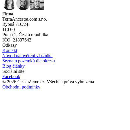
Firma
TerraAncestra.com s.r.o.
Rybná 716/24
110 00
Praha 1, Česká republika
IČO: 21837643
Odkazy
Kontakt
Návod na ověření vlastníka
Seznam pozemků dle okresu
Blog články
Sociální sítě
Facebook
©
2026
CeskaZeme.cz.
Všechna práva vyhrazena
.
Obchodní podmínky