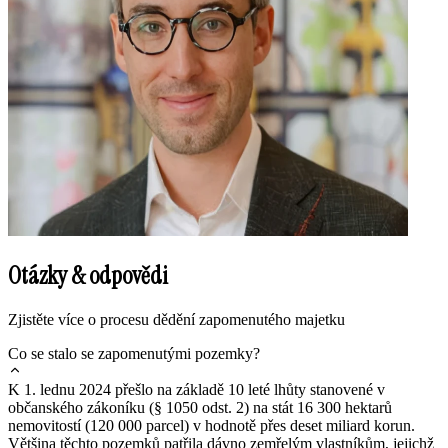
Otázky & odpovědi
Zjistěte více o procesu dědění zapomenutého majetku
Co se stalo se zapomenutými pozemky?
K 1. lednu 2024 přešlo na základě 10 leté lhůty stanovené v
občanského zákoníku (§ 1050 odst. 2) na stát 16 300 hektarů
nemovitostí (120 000 parcel) v hodnotě přes deset miliard korun.
Většina těchto pozemků patřila dávno zemřelým vlastníkům, jejichž