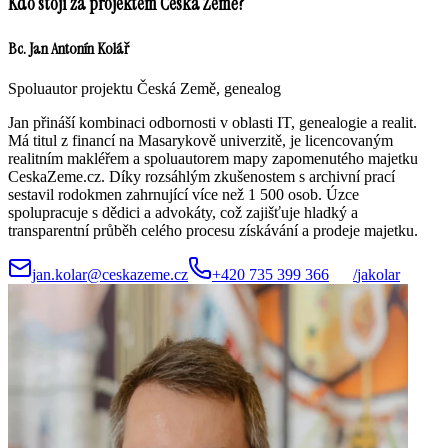
Kdo stojí za projektem Česká Země?
Bc. Jan Antonín Kolář
Spoluautor projektu Česká Země, genealog
Jan přináší kombinaci odbornosti v oblasti IT, genealogie a realit.
Má titul z financí na Masarykově univerzitě, je licencovaným
realitním makléřem a spoluautorem mapy zapomenutého majetku
CeskaZeme.cz. Díky rozsáhlým zkušenostem s archivní prací
sestavil rodokmen zahrnující více než 1 500 osob. Úzce
spolupracuje s dědici a advokáty, což zajišťuje hladký a
transparentní průběh celého procesu získávání a prodeje majetku.
jan.kolar@ceskazeme.cz
+420 735 399 366
/
jakolar