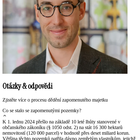
Otázky & odpovědi
Zjistěte více o procesu dědění zapomenutého majetku
Co se stalo se zapomenutými pozemky?
K 1. lednu 2024 přešlo na základě 10 leté lhůty stanovené v
občanského zákoníku (§ 1050 odst. 2) na stát 16 300 hektarů
nemovitostí (120 000 parcel) v hodnotě přes deset miliard korun.
Většina těchto pozemků patřila dávno zemřelým vlastníkům, jejichž