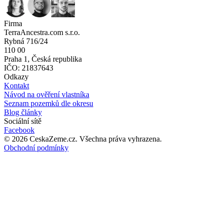
Firma
TerraAncestra.com s.r.o.
Rybná 716/24
110 00
Praha 1, Česká republika
IČO: 21837643
Odkazy
Kontakt
Návod na ověření vlastníka
Seznam pozemků dle okresu
Blog články
Sociální sítě
Facebook
©
2026
CeskaZeme.cz.
Všechna práva vyhrazena
.
Obchodní podmínky