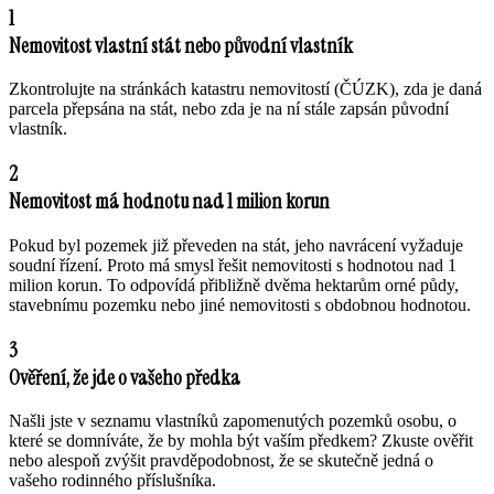
1
Nemovitost vlastní stát nebo původní vlastník
Zkontrolujte na stránkách katastru nemovitostí (ČÚZK), zda je daná
parcela přepsána na stát, nebo zda je na ní stále zapsán původní
vlastník.
2
Nemovitost má hodnotu nad 1 milion korun
Pokud byl pozemek již převeden na stát, jeho navrácení vyžaduje
soudní řízení. Proto má smysl řešit nemovitosti s hodnotou nad 1
milion korun. To odpovídá přibližně dvěma hektarům orné půdy,
stavebnímu pozemku nebo jiné nemovitosti s obdobnou hodnotou.
3
Ověření, že jde o vašeho předka
Našli jste v seznamu vlastníků zapomenutých pozemků osobu, o
které se domníváte, že by mohla být vaším předkem? Zkuste ověřit
nebo alespoň zvýšit pravděpodobnost, že se skutečně jedná o
vašeho rodinného příslušníka.