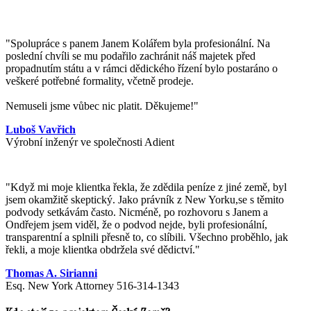
"Spolupráce s panem Janem Kolářem byla profesionální. Na
poslední chvíli se mu podařilo zachránit náš majetek před
propadnutím státu a v rámci dědického řízení bylo postaráno o
veškeré potřebné formality, včetně prodeje.
Nemuseli jsme vůbec nic platit. Děkujeme!"
Luboš Vavřich
Výrobní inženýr ve společnosti Adient
"
Když mi moje klientka řekla, že zdědila peníze z jiné země, byl
jsem okamžitě skeptický. Jako právník z New Yorku,se s těmito
podvody setkávám často. Nicméně, po rozhovoru s Janem a
Ondřejem jsem viděl, že o podvod nejde, byli profesionální,
transparentní a splnili přesně to, co slíbili. Všechno proběhlo, jak
řekli, a moje klientka obdržela své dědictví.
"
Thomas A. Sirianni
Esq. New York Attorney 516-314-1343