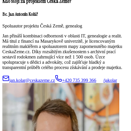
Kdo stojí za projektem Česká Země?
Bc. Jan Antonín Kolář
Spoluautor projektu Česká Země, genealog
Jan přináší kombinaci odbornosti v oblasti IT, genealogie a realit.
Má titul z financí na Masarykově univerzitě, je licencovaným
realitním makléřem a spoluautorem mapy zapomenutého majetku
CeskaZeme.cz. Díky rozsáhlým zkušenostem s archivní prací
sestavil rodokmen zahrnující více než 1 500 osob. Úzce
spolupracuje s dědici a advokáty, což zajišťuje hladký a
transparentní průběh celého procesu získávání a prodeje majetku.
jan.kolar@ceskazeme.cz
+420 735 399 366
/
jakolar