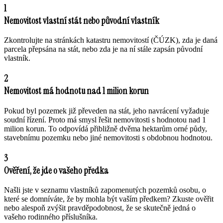
1
Nemovitost vlastní stát nebo původní vlastník
Zkontrolujte na stránkách katastru nemovitostí (ČÚZK), zda je daná
parcela přepsána na stát, nebo zda je na ní stále zapsán původní
vlastník.
2
Nemovitost má hodnotu nad 1 milion korun
Pokud byl pozemek již převeden na stát, jeho navrácení vyžaduje
soudní řízení. Proto má smysl řešit nemovitosti s hodnotou nad 1
milion korun. To odpovídá přibližně dvěma hektarům orné půdy,
stavebnímu pozemku nebo jiné nemovitosti s obdobnou hodnotou.
3
Ověření, že jde o vašeho předka
Našli jste v seznamu vlastníků zapomenutých pozemků osobu, o
které se domníváte, že by mohla být vaším předkem? Zkuste ověřit
nebo alespoň zvýšit pravděpodobnost, že se skutečně jedná o
vašeho rodinného příslušníka.