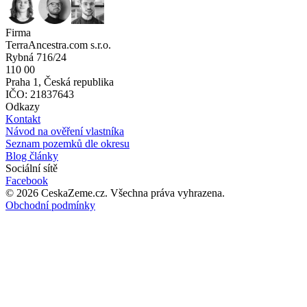
Firma
TerraAncestra.com s.r.o.
Rybná 716/24
110 00
Praha 1, Česká republika
IČO: 21837643
Odkazy
Kontakt
Návod na ověření vlastníka
Seznam pozemků dle okresu
Blog články
Sociální sítě
Facebook
©
2026
CeskaZeme.cz.
Všechna práva vyhrazena
.
Obchodní podmínky