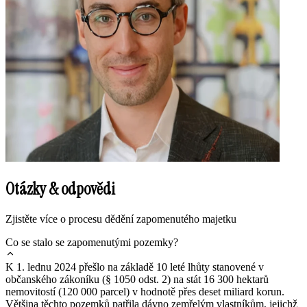
Otázky & odpovědi
Zjistěte více o procesu dědění zapomenutého majetku
Co se stalo se zapomenutými pozemky?
K 1. lednu 2024 přešlo na základě 10 leté lhůty stanovené v
občanského zákoníku (§ 1050 odst. 2) na stát 16 300 hektarů
nemovitostí (120 000 parcel) v hodnotě přes deset miliard korun.
Většina těchto pozemků patřila dávno zemřelým vlastníkům, jejichž