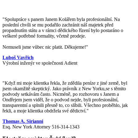
"Spolupráce s panem Janem Kolářem byla profesionální. Na
poslední chvíli se mu podařilo zachránit náš majetek před
propadnutím státu a v rámci dědického řízení bylo postaráno o
veškeré potřebné formality, včetně prodeje.
Nemuseli jsme vůbec nic platit. Děkujeme!"
Luboš Vavřich
Výrobní inženýr ve společnosti Adient
"
Když mi moje klientka řekla, že zdědila peníze z jiné země, byl
jsem okamžitě skeptický. Jako právník z New Yorku,se s těmito
podvody setkávám často. Nicméně, po rozhovoru s Janem a
Ondřejem jsem viděl, že o podvod nejde, byli profesionální,
transparentní a splnili přesně to, co slíbili. Všechno proběhlo, jak
řekli, a moje klientka obdržela své dědictví.
"
Thomas A. Sirianni
Esq. New York Attorney 516-314-1343