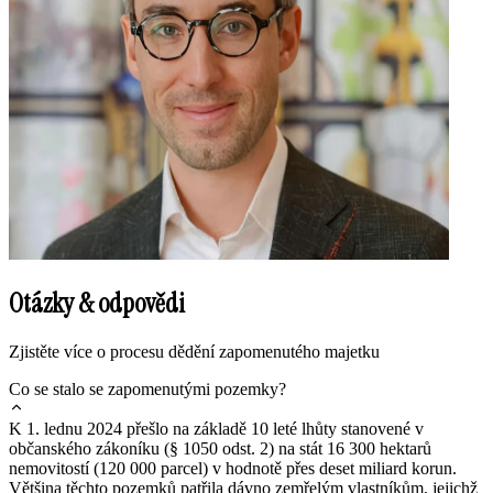
Otázky & odpovědi
Zjistěte více o procesu dědění zapomenutého majetku
Co se stalo se zapomenutými pozemky?
K 1. lednu 2024 přešlo na základě 10 leté lhůty stanovené v
občanského zákoníku (§ 1050 odst. 2) na stát 16 300 hektarů
nemovitostí (120 000 parcel) v hodnotě přes deset miliard korun.
Většina těchto pozemků patřila dávno zemřelým vlastníkům, jejichž