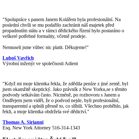
"Spolupráce s panem Janem Kolářem byla profesionální. Na
poslední chvíli se mu podařilo zachránit náš majetek před
propadnutím státu a v rámci dědického řízení bylo postaráno o
veškeré potřebné formality, včetně prodeje.
Nemuseli jsme vůbec nic platit. Děkujeme!"
Luboš Vavřich
Výrobní inženýr ve společnosti Adient
"
Když mi moje klientka řekla, že zdědila peníze z jiné země, byl
jsem okamžitě skeptický. Jako právník z New Yorku,se s těmito
podvody setkávám často. Nicméně, po rozhovoru s Janem a
Ondřejem jsem viděl, že o podvod nejde, byli profesionální,
transparentní a splnili přesně to, co slíbili. Všechno proběhlo, jak
řekli, a moje klientka obdržela své dědictví.
"
Thomas A. Sirianni
Esq. New York Attorney 516-314-1343