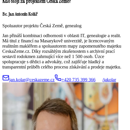
Kdo stojí za projektem Česká Země?
Bc. Jan Antonín Kolář
Spoluautor projektu Česká Země, genealog
Jan přináší kombinaci odbornosti v oblasti IT, genealogie a realit.
Má titul z financí na Masarykově univerzitě, je licencovaným
realitním makléřem a spoluautorem mapy zapomenutého majetku
CeskaZeme.cz. Díky rozsáhlým zkušenostem s archivní prací
sestavil rodokmen zahrnující více než 1 500 osob. Úzce
spolupracuje s dědici a advokáty, což zajišťuje hladký a
transparentní průběh celého procesu získávání a prodeje majetku.
jan.kolar@ceskazeme.cz
+420 735 399 366
/
jakolar