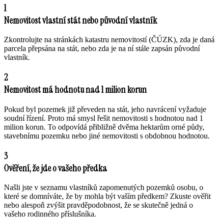
1
Nemovitost vlastní stát nebo původní vlastník
Zkontrolujte na stránkách katastru nemovitostí (ČÚZK), zda je daná
parcela přepsána na stát, nebo zda je na ní stále zapsán původní
vlastník.
2
Nemovitost má hodnotu nad 1 milion korun
Pokud byl pozemek již převeden na stát, jeho navrácení vyžaduje
soudní řízení. Proto má smysl řešit nemovitosti s hodnotou nad 1
milion korun. To odpovídá přibližně dvěma hektarům orné půdy,
stavebnímu pozemku nebo jiné nemovitosti s obdobnou hodnotou.
3
Ověření, že jde o vašeho předka
Našli jste v seznamu vlastníků zapomenutých pozemků osobu, o
které se domníváte, že by mohla být vaším předkem? Zkuste ověřit
nebo alespoň zvýšit pravděpodobnost, že se skutečně jedná o
vašeho rodinného příslušníka.