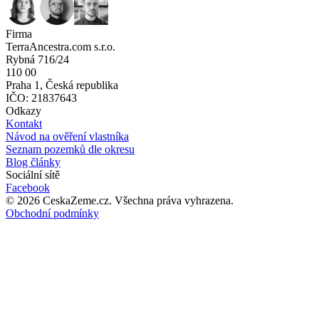
Firma
TerraAncestra.com s.r.o.
Rybná 716/24
110 00
Praha 1, Česká republika
IČO: 21837643
Odkazy
Kontakt
Návod na ověření vlastníka
Seznam pozemků dle okresu
Blog články
Sociální sítě
Facebook
©
2026
CeskaZeme.cz.
Všechna práva vyhrazena
.
Obchodní podmínky