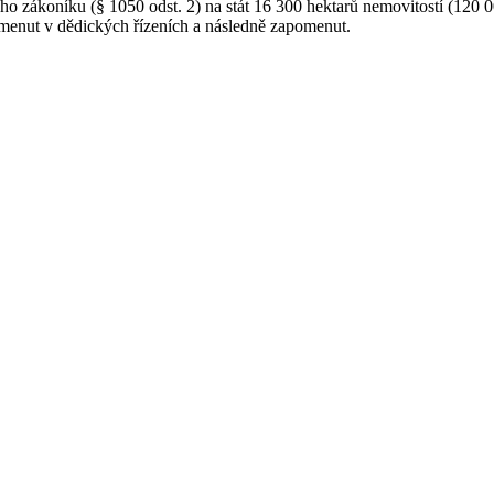
ho zákoníku (§ 1050 odst. 2) na stát 16 300 hektarů nemovitostí (120 00
menut v dědických řízeních a následně zapomenut.