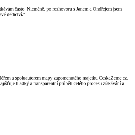
 setkávám často. Nicméně, po rozhovoru s Janem a Ondřejem jsem
své dědictví.
"
ím makléřem a spoluautorem mapy zapomenutého majetku CeskaZeme.cz.
ajišťuje hladký a transparentní průběh celého procesu získávání a