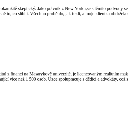
sem okamžitě skeptický. Jako právník z New Yorku,se s těmito podvody
esně to, co slíbili. Všechno proběhlo, jak řekli, a moje klientka obdržela 
 Má titul z financí na Masarykově univerzitě, je licencovaným realitn
jící více než 1 500 osob. Úzce spolupracuje s dědici a advokáty, což z