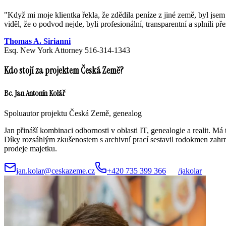
"
Když mi moje klientka řekla, že zdědila peníze z jiné země, byl j
viděl, že o podvod nejde, byli profesionální, transparentní a splnili př
Thomas A. Sirianni
Esq. New York Attorney 516-314-1343
Kdo stojí za projektem Česká Země?
Bc. Jan Antonín Kolář
Spoluautor projektu Česká Země, genealog
Jan přináší kombinaci odbornosti v oblasti IT, genealogie a realit.
Díky rozsáhlým zkušenostem s archivní prací sestavil rodokmen zahrnu
prodeje majetku.
jan.kolar@ceskazeme.cz
+420 735 399 366
/
jakolar