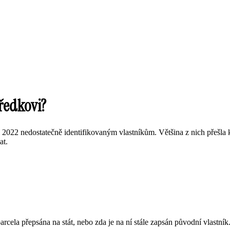
předkovi?
022 nedostatečně identifikovaným vlastníkům. Většina z nich přešla k 1.
at.
rcela přepsána na stát, nebo zda je na ní stále zapsán původní vlastník