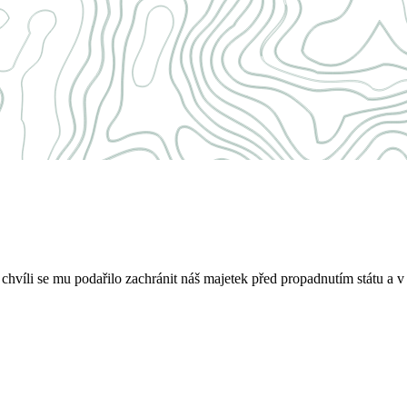
víli se mu podařilo zachránit náš majetek před propadnutím státu a v 