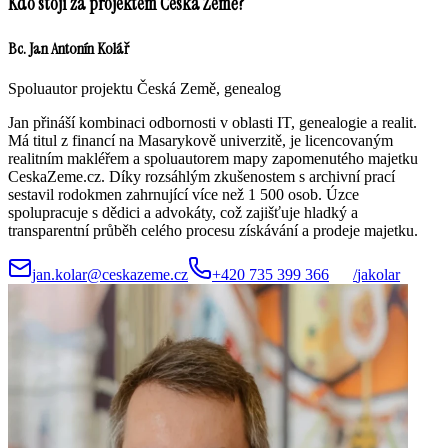
Kdo stojí za projektem Česká Země?
Bc. Jan Antonín Kolář
Spoluautor projektu Česká Země, genealog
Jan přináší kombinaci odbornosti v oblasti IT, genealogie a realit.
Má titul z financí na Masarykově univerzitě, je licencovaným
realitním makléřem a spoluautorem mapy zapomenutého majetku
CeskaZeme.cz. Díky rozsáhlým zkušenostem s archivní prací
sestavil rodokmen zahrnující více než 1 500 osob. Úzce
spolupracuje s dědici a advokáty, což zajišťuje hladký a
transparentní průběh celého procesu získávání a prodeje majetku.
jan.kolar@ceskazeme.cz
+420 735 399 366
/
jakolar