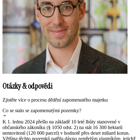
Otázky & odpovědi
Zjistěte více o procesu dědění zapomenutého majetku
Co se stalo se zapomenutými pozemky?
K 1. lednu 2024 přešlo na základě 10 leté lhůty stanovené v
občanského zákoníku (§ 1050 odst. 2) na stát 16 300 hektarů
nemovitostí (120 000 parcel) v hodnotě přes deset miliard korun.
Většina těchto pozemků patřila dávno zemřelým vlastníkům, jejichž