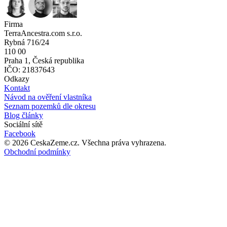
Firma
TerraAncestra.com s.r.o.
Rybná 716/24
110 00
Praha 1, Česká republika
IČO: 21837643
Odkazy
Kontakt
Návod na ověření vlastníka
Seznam pozemků dle okresu
Blog články
Sociální sítě
Facebook
©
2026
CeskaZeme.cz.
Všechna práva vyhrazena
.
Obchodní podmínky