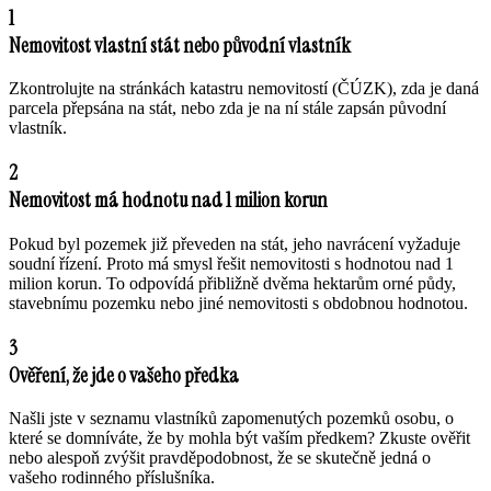
1
Nemovitost vlastní stát nebo původní vlastník
Zkontrolujte na stránkách katastru nemovitostí (ČÚZK), zda je daná
parcela přepsána na stát, nebo zda je na ní stále zapsán původní
vlastník.
2
Nemovitost má hodnotu nad 1 milion korun
Pokud byl pozemek již převeden na stát, jeho navrácení vyžaduje
soudní řízení. Proto má smysl řešit nemovitosti s hodnotou nad 1
milion korun. To odpovídá přibližně dvěma hektarům orné půdy,
stavebnímu pozemku nebo jiné nemovitosti s obdobnou hodnotou.
3
Ověření, že jde o vašeho předka
Našli jste v seznamu vlastníků zapomenutých pozemků osobu, o
které se domníváte, že by mohla být vaším předkem? Zkuste ověřit
nebo alespoň zvýšit pravděpodobnost, že se skutečně jedná o
vašeho rodinného příslušníka.