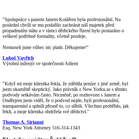
"Spolupráce s panem Janem Kolářem byla profesionální. Na
poslední chvíli se mu podařilo zachránit náš majetek před
propadnutím státu a v rámci dědického řízení bylo postaráno o
veškeré potřebné formality, včetně prodeje.
Nemuseli jsme vůbec nic platit. Děkujeme!"
Luboš Vavřich
Výrobní inženýr ve společnosti Adient
"
Když mi moje klientka řekla, že zdědila peníze z jiné země, byl
jsem okamžitě skeptický. Jako právník z New Yorku,se s těmito
podvody setkávám často. Nicméně, po rozhovoru s Janem a
Ondřejem jsem viděl, že o podvod nejde, byli profesionální,
transparentní a splnili přesně to, co slíbili. Všechno proběhlo, jak
řekli, a moje klientka obdržela své dědictví.
"
Thomas A. Sirianni
Esq. New York Attorney 516-314-1343