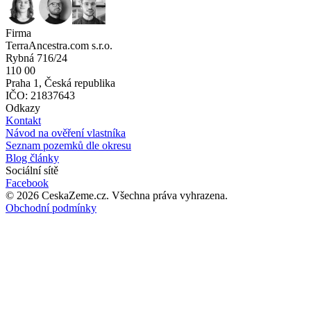
Firma
TerraAncestra.com s.r.o.
Rybná 716/24
110 00
Praha 1, Česká republika
IČO: 21837643
Odkazy
Kontakt
Návod na ověření vlastníka
Seznam pozemků dle okresu
Blog články
Sociální sítě
Facebook
©
2026
CeskaZeme.cz.
Všechna práva vyhrazena
.
Obchodní podmínky