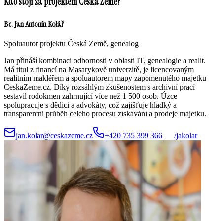
Kdo stojí za projektem Česká Země?
Bc. Jan Antonín Kolář
Spoluautor projektu Česká Země, genealog
Jan přináší kombinaci odbornosti v oblasti IT, genealogie a realit.
Má titul z financí na Masarykově univerzitě, je licencovaným
realitním makléřem a spoluautorem mapy zapomenutého majetku
CeskaZeme.cz. Díky rozsáhlým zkušenostem s archivní prací
sestavil rodokmen zahrnující více než 1 500 osob. Úzce
spolupracuje s dědici a advokáty, což zajišťuje hladký a
transparentní průběh celého procesu získávání a prodeje majetku.
jan.kolar@ceskazeme.cz
+420 735 399 366
/
jakolar