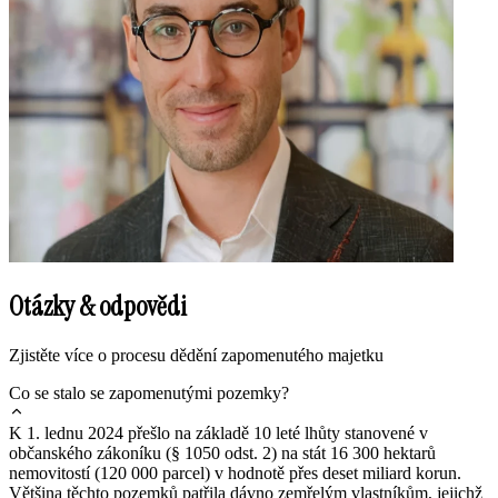
Otázky & odpovědi
Zjistěte více o procesu dědění zapomenutého majetku
Co se stalo se zapomenutými pozemky?
K 1. lednu 2024 přešlo na základě 10 leté lhůty stanovené v
občanského zákoníku (§ 1050 odst. 2) na stát 16 300 hektarů
nemovitostí (120 000 parcel) v hodnotě přes deset miliard korun.
Většina těchto pozemků patřila dávno zemřelým vlastníkům, jejichž