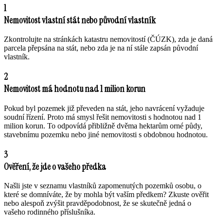
1
Nemovitost vlastní stát nebo původní vlastník
Zkontrolujte na stránkách katastru nemovitostí (ČÚZK), zda je daná
parcela přepsána na stát, nebo zda je na ní stále zapsán původní
vlastník.
2
Nemovitost má hodnotu nad 1 milion korun
Pokud byl pozemek již převeden na stát, jeho navrácení vyžaduje
soudní řízení. Proto má smysl řešit nemovitosti s hodnotou nad 1
milion korun. To odpovídá přibližně dvěma hektarům orné půdy,
stavebnímu pozemku nebo jiné nemovitosti s obdobnou hodnotou.
3
Ověření, že jde o vašeho předka
Našli jste v seznamu vlastníků zapomenutých pozemků osobu, o
které se domníváte, že by mohla být vaším předkem? Zkuste ověřit
nebo alespoň zvýšit pravděpodobnost, že se skutečně jedná o
vašeho rodinného příslušníka.