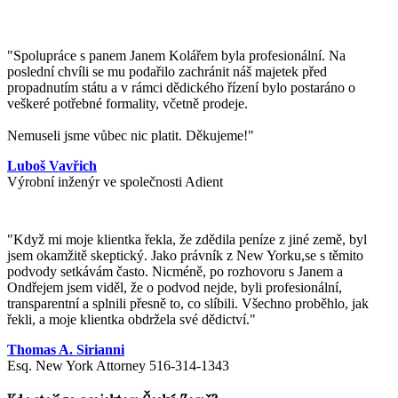
"Spolupráce s panem Janem Kolářem byla profesionální. Na
poslední chvíli se mu podařilo zachránit náš majetek před
propadnutím státu a v rámci dědického řízení bylo postaráno o
veškeré potřebné formality, včetně prodeje.
Nemuseli jsme vůbec nic platit. Děkujeme!"
Luboš Vavřich
Výrobní inženýr ve společnosti Adient
"
Když mi moje klientka řekla, že zdědila peníze z jiné země, byl
jsem okamžitě skeptický. Jako právník z New Yorku,se s těmito
podvody setkávám často. Nicméně, po rozhovoru s Janem a
Ondřejem jsem viděl, že o podvod nejde, byli profesionální,
transparentní a splnili přesně to, co slíbili. Všechno proběhlo, jak
řekli, a moje klientka obdržela své dědictví.
"
Thomas A. Sirianni
Esq. New York Attorney 516-314-1343