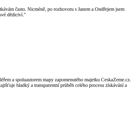
 setkávám často. Nicméně, po rozhovoru s Janem a Ondřejem jsem
své dědictví.
"
ím makléřem a spoluautorem mapy zapomenutého majetku CeskaZeme.cz.
ajišťuje hladký a transparentní průběh celého procesu získávání a