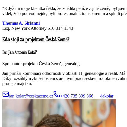
"
Když mi moje klientka řekla, že zdědila peníze z jiné země, byl j
viděl, že o podvod nejde, byli profesionální, transparentní a splnili př
Thomas A. Sirianni
Esq. New York Attorney 516-314-1343
Kdo stojí za projektem Česká Země?
Bc. Jan Antonín Kolář
Spoluautor projektu Česká Země, genealog
Jan přináší kombinaci odbornosti v oblasti IT, genealogie a realit.
Díky rozsáhlým zkušenostem s archivní prací sestavil rodokmen zahrnu
prodeje majetku.
jan.kolar@ceskazeme.cz
+420 735 399 366
/
jakolar