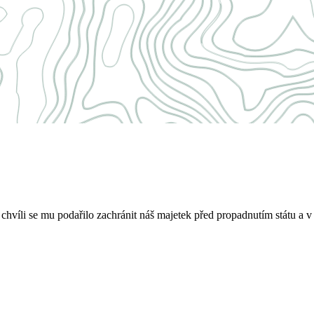
víli se mu podařilo zachránit náš majetek před propadnutím státu a v 