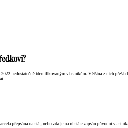
předkovi?
022 nedostatečně identifikovaným vlastníkům. Většina z nich přešla k 1.
at.
rcela přepsána na stát, nebo zda je na ní stále zapsán původní vlastník