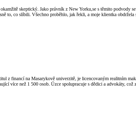
sem okamžitě skeptický. Jako právník z New Yorku,se s těmito podvody
esně to, co slíbili. Všechno proběhlo, jak řekli, a moje klientka obdržela 
 Má titul z financí na Masarykově univerzitě, je licencovaným realitn
jící více než 1 500 osob. Úzce spolupracuje s dědici a advokáty, což z