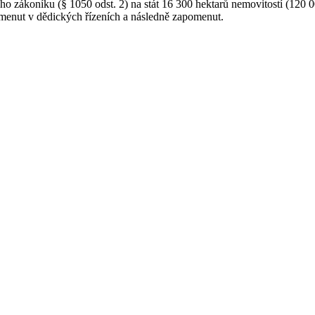
ho zákoníku (§ 1050 odst. 2) na stát 16 300 hektarů nemovitostí (120 00
menut v dědických řízeních a následně zapomenut.