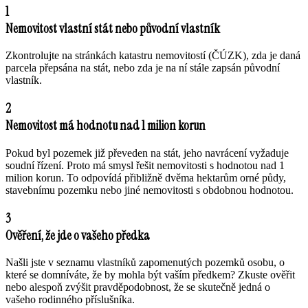
1
Nemovitost vlastní stát nebo původní vlastník
Zkontrolujte na stránkách katastru nemovitostí (ČÚZK), zda je daná
parcela přepsána na stát, nebo zda je na ní stále zapsán původní
vlastník.
2
Nemovitost má hodnotu nad 1 milion korun
Pokud byl pozemek již převeden na stát, jeho navrácení vyžaduje
soudní řízení. Proto má smysl řešit nemovitosti s hodnotou nad 1
milion korun. To odpovídá přibližně dvěma hektarům orné půdy,
stavebnímu pozemku nebo jiné nemovitosti s obdobnou hodnotou.
3
Ověření, že jde o vašeho předka
Našli jste v seznamu vlastníků zapomenutých pozemků osobu, o
které se domníváte, že by mohla být vaším předkem? Zkuste ověřit
nebo alespoň zvýšit pravděpodobnost, že se skutečně jedná o
vašeho rodinného příslušníka.