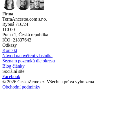
Firma
TerraAncestra.com s.r.o.
Rybná 716/24
110 00
Praha 1, Česká republika
IČO: 21837643
Odkazy
Kontakt
Návod na ověření vlastníka
Seznam pozemků dle okresu
Blog články
Sociální sítě
Facebook
©
2026
CeskaZeme.cz.
Všechna práva vyhrazena
.
Obchodní podmínky