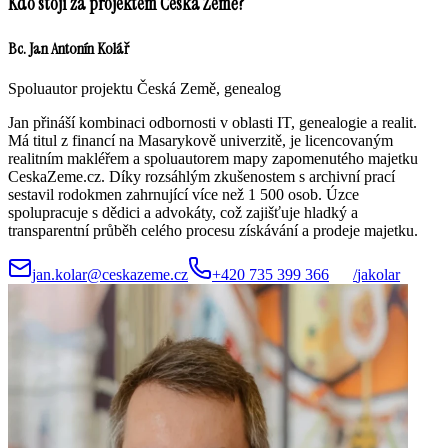
Kdo stojí za projektem Česká Země?
Bc. Jan Antonín Kolář
Spoluautor projektu Česká Země, genealog
Jan přináší kombinaci odbornosti v oblasti IT, genealogie a realit.
Má titul z financí na Masarykově univerzitě, je licencovaným
realitním makléřem a spoluautorem mapy zapomenutého majetku
CeskaZeme.cz. Díky rozsáhlým zkušenostem s archivní prací
sestavil rodokmen zahrnující více než 1 500 osob. Úzce
spolupracuje s dědici a advokáty, což zajišťuje hladký a
transparentní průběh celého procesu získávání a prodeje majetku.
jan.kolar@ceskazeme.cz
+420 735 399 366
/
jakolar