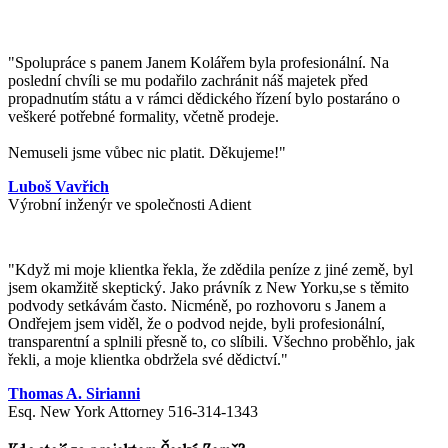
"Spolupráce s panem Janem Kolářem byla profesionální. Na
poslední chvíli se mu podařilo zachránit náš majetek před
propadnutím státu a v rámci dědického řízení bylo postaráno o
veškeré potřebné formality, včetně prodeje.
Nemuseli jsme vůbec nic platit. Děkujeme!"
Luboš Vavřich
Výrobní inženýr ve společnosti Adient
"
Když mi moje klientka řekla, že zdědila peníze z jiné země, byl
jsem okamžitě skeptický. Jako právník z New Yorku,se s těmito
podvody setkávám často. Nicméně, po rozhovoru s Janem a
Ondřejem jsem viděl, že o podvod nejde, byli profesionální,
transparentní a splnili přesně to, co slíbili. Všechno proběhlo, jak
řekli, a moje klientka obdržela své dědictví.
"
Thomas A. Sirianni
Esq. New York Attorney 516-314-1343