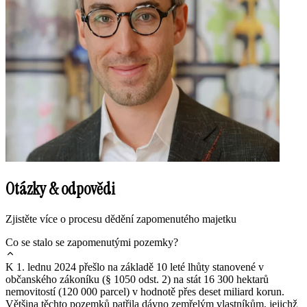
Otázky & odpovědi
Zjistěte více o procesu dědění zapomenutého majetku
Co se stalo se zapomenutými pozemky?
K 1. lednu 2024 přešlo na základě 10 leté lhůty stanovené v
občanského zákoníku (§ 1050 odst. 2) na stát 16 300 hektarů
nemovitostí (120 000 parcel) v hodnotě přes deset miliard korun.
Většina těchto pozemků patřila dávno zemřelým vlastníkům, jejichž