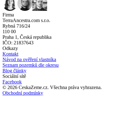
Firma
TerraAncestra.com s.r.o.
Rybná 716/24
110 00
Praha 1, Česká republika
IČO: 21837643
Odkazy
Kontakt
Návod na ověření vlastníka
Seznam pozemků dle okresu
Blog články
Sociální sítě
Facebook
©
2026
CeskaZeme.cz.
Všechna práva vyhrazena
.
Obchodní podmínky