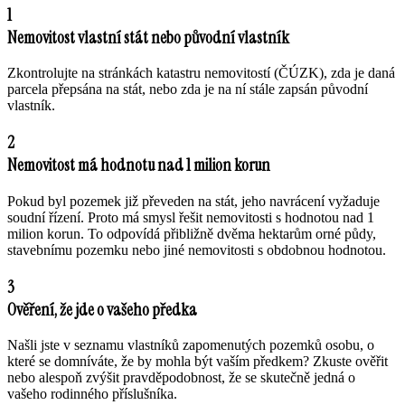
1
Nemovitost vlastní stát nebo původní vlastník
Zkontrolujte na stránkách katastru nemovitostí (ČÚZK), zda je daná
parcela přepsána na stát, nebo zda je na ní stále zapsán původní
vlastník.
2
Nemovitost má hodnotu nad 1 milion korun
Pokud byl pozemek již převeden na stát, jeho navrácení vyžaduje
soudní řízení. Proto má smysl řešit nemovitosti s hodnotou nad 1
milion korun. To odpovídá přibližně dvěma hektarům orné půdy,
stavebnímu pozemku nebo jiné nemovitosti s obdobnou hodnotou.
3
Ověření, že jde o vašeho předka
Našli jste v seznamu vlastníků zapomenutých pozemků osobu, o
které se domníváte, že by mohla být vaším předkem? Zkuste ověřit
nebo alespoň zvýšit pravděpodobnost, že se skutečně jedná o
vašeho rodinného příslušníka.