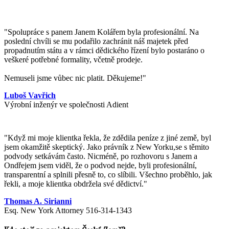
"Spolupráce s panem Janem Kolářem byla profesionální. Na
poslední chvíli se mu podařilo zachránit náš majetek před
propadnutím státu a v rámci dědického řízení bylo postaráno o
veškeré potřebné formality, včetně prodeje.
Nemuseli jsme vůbec nic platit. Děkujeme!"
Luboš Vavřich
Výrobní inženýr ve společnosti Adient
"
Když mi moje klientka řekla, že zdědila peníze z jiné země, byl
jsem okamžitě skeptický. Jako právník z New Yorku,se s těmito
podvody setkávám často. Nicméně, po rozhovoru s Janem a
Ondřejem jsem viděl, že o podvod nejde, byli profesionální,
transparentní a splnili přesně to, co slíbili. Všechno proběhlo, jak
řekli, a moje klientka obdržela své dědictví.
"
Thomas A. Sirianni
Esq. New York Attorney 516-314-1343