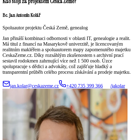
Kdo stojí za projektem Česká Země?
Bc. Jan Antonín Kolář
Spoluautor projektu Česká Země, genealog
Jan přináší kombinaci odbornosti v oblasti IT, genealogie a realit.
Má titul z financí na Masarykově univerzitě, je licencovaným
realitním makléřem a spoluautorem mapy zapomenutého majetku
CeskaZeme.cz. Díky rozsáhlým zkušenostem s archivní prací
sestavil rodokmen zahrnující více než 1 500 osob. Úzce
spolupracuje s dědici a advokáty, což zajišťuje hladký a
transparentní průběh celého procesu získávání a prodeje majetku.
jan.kolar@ceskazeme.cz
+420 735 399 366
/
jakolar