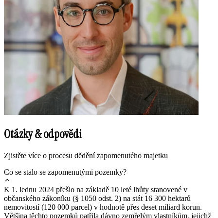
Otázky & odpovědi
Zjistěte více o procesu dědění zapomenutého majetku
Co se stalo se zapomenutými pozemky?
K 1. lednu 2024 přešlo na základě 10 leté lhůty stanovené v
občanského zákoníku (§ 1050 odst. 2) na stát 16 300 hektarů
nemovitostí (120 000 parcel) v hodnotě přes deset miliard korun.
Většina těchto pozemků patřila dávno zemřelým vlastníkům, jejichž