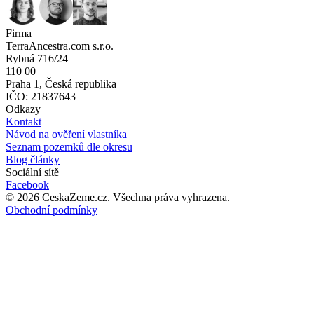
Firma
TerraAncestra.com s.r.o.
Rybná 716/24
110 00
Praha 1, Česká republika
IČO: 21837643
Odkazy
Kontakt
Návod na ověření vlastníka
Seznam pozemků dle okresu
Blog články
Sociální sítě
Facebook
©
2026
CeskaZeme.cz.
Všechna práva vyhrazena
.
Obchodní podmínky