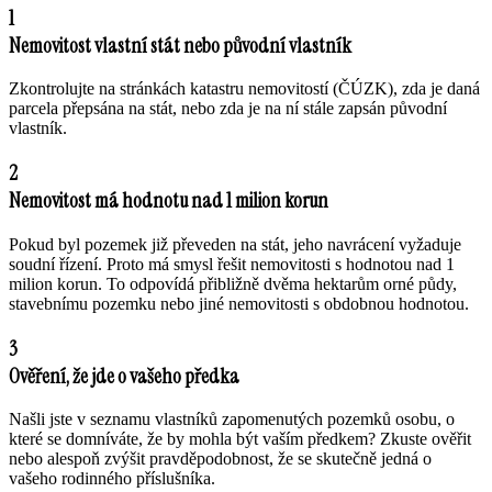
1
Nemovitost vlastní stát nebo původní vlastník
Zkontrolujte na stránkách katastru nemovitostí (ČÚZK), zda je daná
parcela přepsána na stát, nebo zda je na ní stále zapsán původní
vlastník.
2
Nemovitost má hodnotu nad 1 milion korun
Pokud byl pozemek již převeden na stát, jeho navrácení vyžaduje
soudní řízení. Proto má smysl řešit nemovitosti s hodnotou nad 1
milion korun. To odpovídá přibližně dvěma hektarům orné půdy,
stavebnímu pozemku nebo jiné nemovitosti s obdobnou hodnotou.
3
Ověření, že jde o vašeho předka
Našli jste v seznamu vlastníků zapomenutých pozemků osobu, o
které se domníváte, že by mohla být vaším předkem? Zkuste ověřit
nebo alespoň zvýšit pravděpodobnost, že se skutečně jedná o
vašeho rodinného příslušníka.