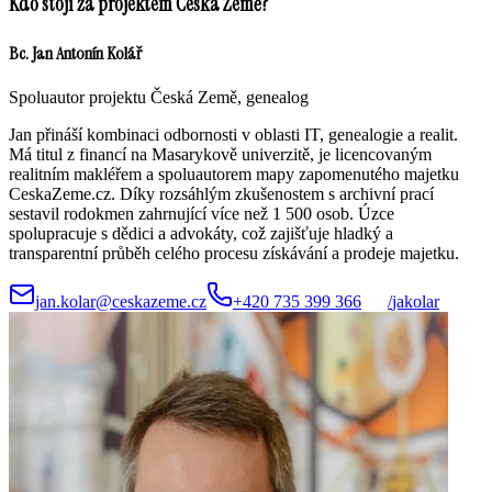
Kdo stojí za projektem Česká Země?
Bc. Jan Antonín Kolář
Spoluautor projektu Česká Země, genealog
Jan přináší kombinaci odbornosti v oblasti IT, genealogie a realit.
Má titul z financí na Masarykově univerzitě, je licencovaným
realitním makléřem a spoluautorem mapy zapomenutého majetku
CeskaZeme.cz. Díky rozsáhlým zkušenostem s archivní prací
sestavil rodokmen zahrnující více než 1 500 osob. Úzce
spolupracuje s dědici a advokáty, což zajišťuje hladký a
transparentní průběh celého procesu získávání a prodeje majetku.
jan.kolar@ceskazeme.cz
+420 735 399 366
/
jakolar