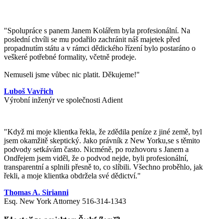
"Spolupráce s panem Janem Kolářem byla profesionální. Na
poslední chvíli se mu podařilo zachránit náš majetek před
propadnutím státu a v rámci dědického řízení bylo postaráno o
veškeré potřebné formality, včetně prodeje.
Nemuseli jsme vůbec nic platit. Děkujeme!"
Luboš Vavřich
Výrobní inženýr ve společnosti Adient
"
Když mi moje klientka řekla, že zdědila peníze z jiné země, byl
jsem okamžitě skeptický. Jako právník z New Yorku,se s těmito
podvody setkávám často. Nicméně, po rozhovoru s Janem a
Ondřejem jsem viděl, že o podvod nejde, byli profesionální,
transparentní a splnili přesně to, co slíbili. Všechno proběhlo, jak
řekli, a moje klientka obdržela své dědictví.
"
Thomas A. Sirianni
Esq. New York Attorney 516-314-1343