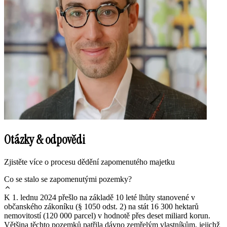
Otázky & odpovědi
Zjistěte více o procesu dědění zapomenutého majetku
Co se stalo se zapomenutými pozemky?
K 1. lednu 2024 přešlo na základě 10 leté lhůty stanovené v
občanského zákoníku (§ 1050 odst. 2) na stát 16 300 hektarů
nemovitostí (120 000 parcel) v hodnotě přes deset miliard korun.
Většina těchto pozemků patřila dávno zemřelým vlastníkům, jejichž