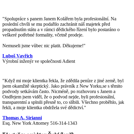
"Spolupráce s panem Janem Kolářem byla profesionální. Na
poslední chvíli se mu podařilo zachránit náš majetek před
propadnutím státu a v rámci dědického řízení bylo postaráno o
veškeré potřebné formality, včetně prodeje.
Nemuseli jsme vůbec nic platit. Děkujeme!"
Luboš Vavřich
Výrobní inženýr ve společnosti Adient
"
Když mi moje klientka řekla, že zdědila peníze z jiné země, byl
jsem okamžitě skeptický. Jako právník z New Yorku,se s těmito
podvody setkávám často. Nicméně, po rozhovoru s Janem a
Ondřejem jsem viděl, že o podvod nejde, byli profesionální,
transparentní a splnili přesně to, co slíbili. Všechno proběhlo, jak
řekli, a moje klientka obdržela své dědictví.
"
Thomas A. Sirianni
Esq. New York Attorney 516-314-1343