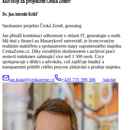
Kdo stojí za projektem Česká Země?
Bc. Jan Antonín Kolář
Spoluautor projektu Česká Země, genealog
Jan přináší kombinaci odbornosti v oblasti IT, genealogie a realit.
Má titul z financí na Masarykově univerzitě, je licencovaným
realitním makléřem a spoluautorem mapy zapomenutého majetku
CeskaZeme.cz. Díky rozsáhlým zkušenostem s archivní prací
sestavil rodokmen zahrnující více než 1 500 osob. Úzce
spolupracuje s dědici a advokáty, což zajišťuje hladký a
transparentní průběh celého procesu získávání a prodeje majetku.
jan.kolar@ceskazeme.cz
+420 735 399 366
/
jakolar