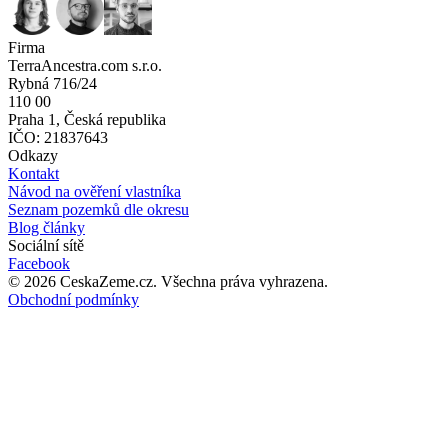
Firma
TerraAncestra.com s.r.o.
Rybná 716/24
110 00
Praha 1, Česká republika
IČO: 21837643
Odkazy
Kontakt
Návod na ověření vlastníka
Seznam pozemků dle okresu
Blog články
Sociální sítě
Facebook
©
2026
CeskaZeme.cz.
Všechna práva vyhrazena
.
Obchodní podmínky