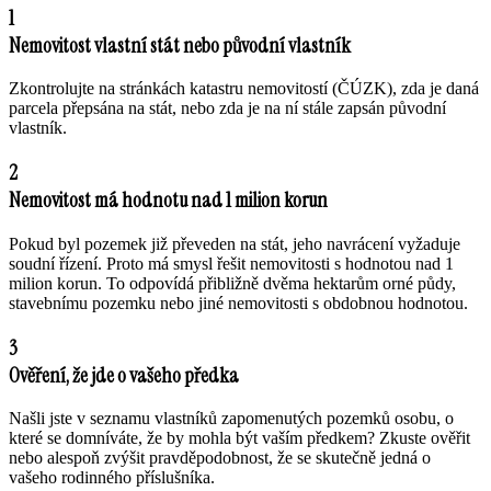
1
Nemovitost vlastní stát nebo původní vlastník
Zkontrolujte na stránkách katastru nemovitostí (ČÚZK), zda je daná
parcela přepsána na stát, nebo zda je na ní stále zapsán původní
vlastník.
2
Nemovitost má hodnotu nad 1 milion korun
Pokud byl pozemek již převeden na stát, jeho navrácení vyžaduje
soudní řízení. Proto má smysl řešit nemovitosti s hodnotou nad 1
milion korun. To odpovídá přibližně dvěma hektarům orné půdy,
stavebnímu pozemku nebo jiné nemovitosti s obdobnou hodnotou.
3
Ověření, že jde o vašeho předka
Našli jste v seznamu vlastníků zapomenutých pozemků osobu, o
které se domníváte, že by mohla být vaším předkem? Zkuste ověřit
nebo alespoň zvýšit pravděpodobnost, že se skutečně jedná o
vašeho rodinného příslušníka.