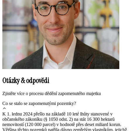
Otázky & odpovědi
Zjistěte více o procesu dědění zapomenutého majetku
Co se stalo se zapomenutými pozemky?
K 1. lednu 2024 přešlo na základě 10 leté lhůty stanovené v
občanského zákoníku (§ 1050 odst. 2) na stát 16 300 hektarů
nemovitostí (120 000 parcel) v hodnotě přes deset miliard korun.
Většina těchto pozemků patřila dávno zemřelým vlastníkům, jejichž