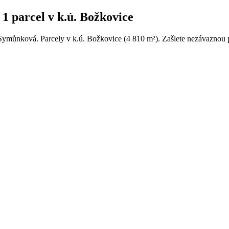
 parcel v k.ú. Božkovice
Symůnková. Parcely v k.ú. Božkovice (4 810 m²). Zašlete nezávaznou p