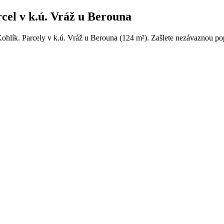
cel v k.ú. Vráž u Berouna
ohlík. Parcely v k.ú. Vráž u Berouna (124 m²). Zašlete nezávaznou pop