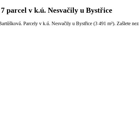
 parcel v k.ú. Nesvačily u Bystřice
artůšková. Parcely v k.ú. Nesvačily u Bystřice (3 491 m²). Zašlete ne