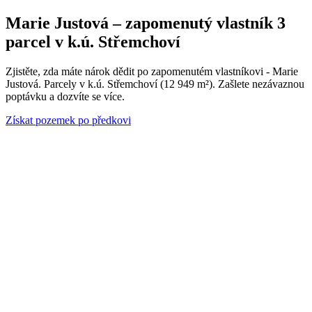
Marie Justová – zapomenutý vlastník 3
parcel v k.ú. Střemchoví
Zjistěte, zda máte nárok dědit po zapomenutém vlastníkovi - Marie
Justová. Parcely v k.ú. Střemchoví (12 949 m²). Zašlete nezávaznou
poptávku a dozvíte se více.
Získat pozemek po předkovi