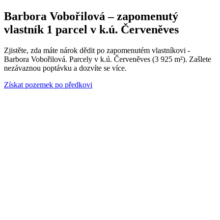
Barbora Vobořilová – zapomenutý
vlastník 1 parcel v k.ú. Červeněves
Zjistěte, zda máte nárok dědit po zapomenutém vlastníkovi -
Barbora Vobořilová. Parcely v k.ú. Červeněves (3 925 m²). Zašlete
nezávaznou poptávku a dozvíte se více.
Získat pozemek po předkovi