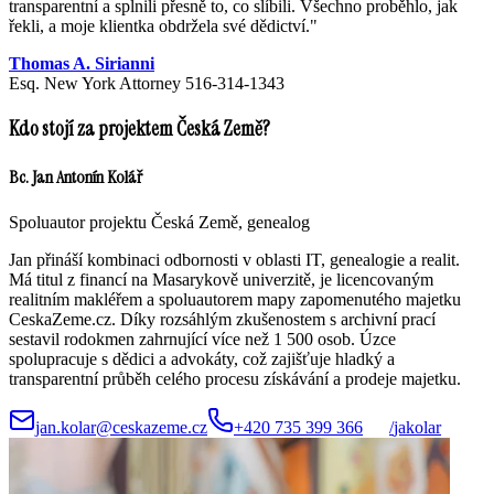
transparentní a splnili přesně to, co slíbili. Všechno proběhlo, jak
řekli, a moje klientka obdržela své dědictví.
"
Thomas A. Sirianni
Esq. New York Attorney 516-314-1343
Kdo stojí za projektem Česká Země?
Bc. Jan Antonín Kolář
Spoluautor projektu Česká Země, genealog
Jan přináší kombinaci odbornosti v oblasti IT, genealogie a realit.
Má titul z financí na Masarykově univerzitě, je licencovaným
realitním makléřem a spoluautorem mapy zapomenutého majetku
CeskaZeme.cz. Díky rozsáhlým zkušenostem s archivní prací
sestavil rodokmen zahrnující více než 1 500 osob. Úzce
spolupracuje s dědici a advokáty, což zajišťuje hladký a
transparentní průběh celého procesu získávání a prodeje majetku.
jan.kolar@ceskazeme.cz
+420 735 399 366
/
jakolar