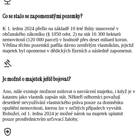
Co se stalo se zapomenutými pozemky?
K 1. lednu 2024 přešlo na základě 10 leté lhůty stanovené v
občanského zákoníku (§ 1050 odst. 2) na stát 16 300 hektarů
nemovitostí (120 000 parcel) v hodnotě přes deset miliard korun.
Většina těchto pozemků patřila dávno zemřelým vlastníkům, jejichž
majetek byl opomenut v dědických řízeních a následně zapomenut.
Je možné o majetek ještě bojovat?
Ano, stále existuje možnost usilovat o navrácení majetku, i když je v
katastru jako vlastník zapsán stát. Někteří odborníci považují
desetileté nevyužívání vlastnického práva pouze za domněnku
opuštění nemovitosti, kterou lze v určitých případech vyvrátit.
Bohužel, od 1. ledna 2024 je možné nárok na majetek uplatnit
pouze prostřednictvím určovací žaloby.