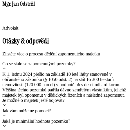
Mgr. Jan Odstrčil
Advokát
Otázky & odpovědi
Zjistěte více o procesu dědění zapomenutého majetku
Co se stalo se zapomenutými pozemky?
K 1. lednu 2024 přešlo na základě 10 leté lhůty stanovené v
občanského zákoníku (§ 1050 odst. 2) na stát 16 300 hektarů
nemovitostí (120 000 parcel) v hodnotě přes deset miliard korun.
Většina těchto pozemků patřila dávno zemřelým vlastníkům, jejichž
majetek byl opomenut v dědických řízeních a následně zapomenut.
Je možné o majetek ještě bojovat?
Jak vám můžeme pomoci?
Jaká je minimální hodnota pozemku?