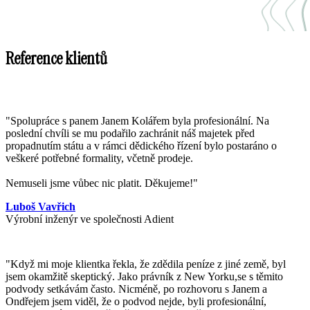
Reference klientů
"Spolupráce s panem Janem Kolářem byla profesionální. Na
poslední chvíli se mu podařilo zachránit náš majetek před
propadnutím státu a v rámci dědického řízení bylo postaráno o
veškeré potřebné formality, včetně prodeje.
Nemuseli jsme vůbec nic platit. Děkujeme!"
Luboš Vavřich
Výrobní inženýr ve společnosti Adient
"
Když mi moje klientka řekla, že zdědila peníze z jiné země, byl
jsem okamžitě skeptický. Jako právník z New Yorku,se s těmito
podvody setkávám často. Nicméně, po rozhovoru s Janem a
Ondřejem jsem viděl, že o podvod nejde, byli profesionální,