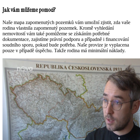
Jak vám můžeme pomoci?
Naše mapa zapomenutých pozemků vám umožní zjistit, zda vaše
rodina vlastnila zapomenutý pozemek. Kromě vyhledání
nemovitostí vám také pomůžeme se získáním potřebné
dokumentace, zajistíme právní podporu a případně i financování
soudního sporu, pokud bude potřeba. Naše provize je vyplacena
pouze v případě úspěchu. Takže rodina má minimální náklady.