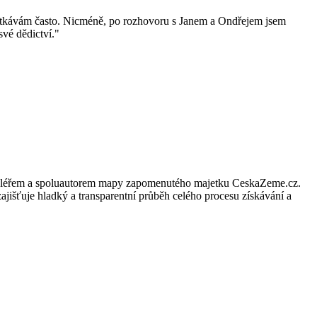
 setkávám často. Nicméně, po rozhovoru s Janem a Ondřejem jsem
své dědictví.
"
ím makléřem a spoluautorem mapy zapomenutého majetku CeskaZeme.cz.
ajišťuje hladký a transparentní průběh celého procesu získávání a