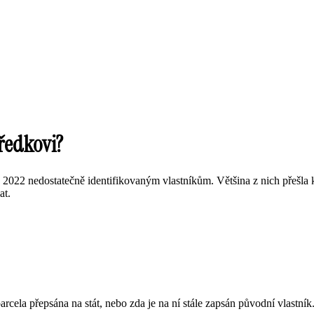
předkovi?
022 nedostatečně identifikovaným vlastníkům. Většina z nich přešla k 1.
at.
rcela přepsána na stát, nebo zda je na ní stále zapsán původní vlastník