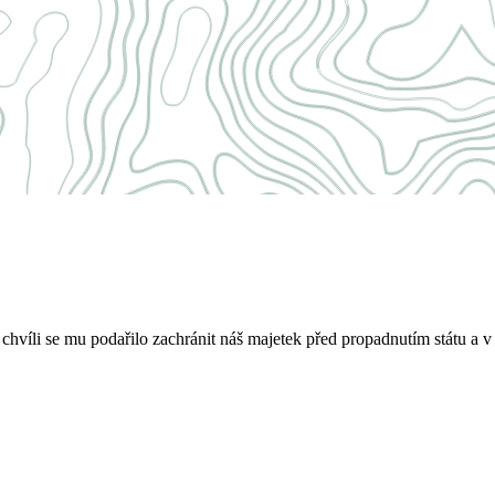
víli se mu podařilo zachránit náš majetek před propadnutím státu a v 