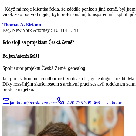
"
Když mi moje klientka řekla, že zdědila peníze z jiné země, byl j
viděl, že o podvod nejde, byli profesionální, transparentní a splnili př
Thomas A. Sirianni
Esq. New York Attorney 516-314-1343
Kdo stojí za projektem Česká Země?
Bc. Jan Antonín Kolář
Spoluautor projektu Česká Země, genealog
Jan přináší kombinaci odbornosti v oblasti IT, genealogie a realit.
Díky rozsáhlým zkušenostem s archivní prací sestavil rodokmen zahrnu
prodeje majetku.
jan.kolar@ceskazeme.cz
+420 735 399 366
/
jakolar