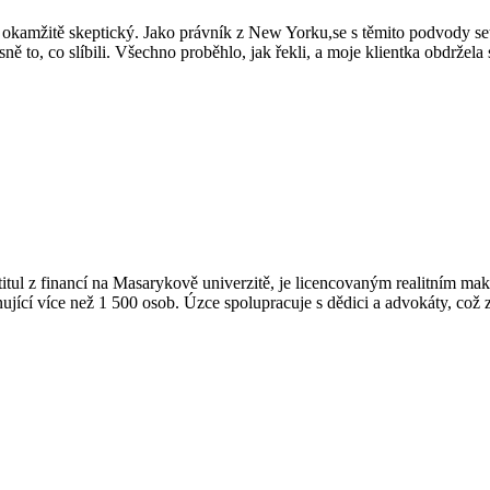
sem okamžitě skeptický. Jako právník z New Yorku,se s těmito podvody
esně to, co slíbili. Všechno proběhlo, jak řekli, a moje klientka obdržela 
 Má titul z financí na Masarykově univerzitě, je licencovaným realitn
jící více než 1 500 osob. Úzce spolupracuje s dědici a advokáty, což z