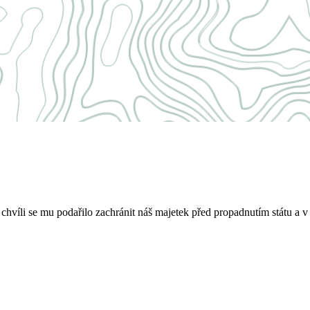
víli se mu podařilo zachránit náš majetek před propadnutím státu a v 