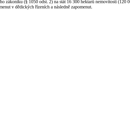
ho zákoníku (§ 1050 odst. 2) na stát 16 300 hektarů nemovitostí (120 00
menut v dědických řízeních a následně zapomenut.