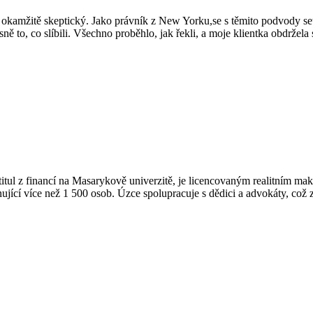
sem okamžitě skeptický. Jako právník z New Yorku,se s těmito podvody
esně to, co slíbili. Všechno proběhlo, jak řekli, a moje klientka obdržela 
 Má titul z financí na Masarykově univerzitě, je licencovaným realitn
jící více než 1 500 osob. Úzce spolupracuje s dědici a advokáty, což z