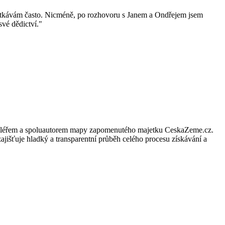
 setkávám často. Nicméně, po rozhovoru s Janem a Ondřejem jsem
své dědictví.
"
ím makléřem a spoluautorem mapy zapomenutého majetku CeskaZeme.cz.
ajišťuje hladký a transparentní průběh celého procesu získávání a