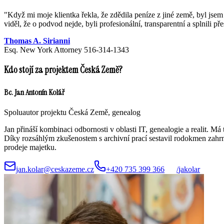
"
Když mi moje klientka řekla, že zdědila peníze z jiné země, byl j
viděl, že o podvod nejde, byli profesionální, transparentní a splnili př
Thomas A. Sirianni
Esq. New York Attorney 516-314-1343
Kdo stojí za projektem Česká Země?
Bc. Jan Antonín Kolář
Spoluautor projektu Česká Země, genealog
Jan přináší kombinaci odbornosti v oblasti IT, genealogie a realit.
Díky rozsáhlým zkušenostem s archivní prací sestavil rodokmen zahrnu
prodeje majetku.
jan.kolar@ceskazeme.cz
+420 735 399 366
/
jakolar