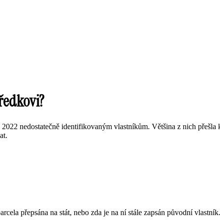
předkovi?
022 nedostatečně identifikovaným vlastníkům. Většina z nich přešla k 1.
at.
rcela přepsána na stát, nebo zda je na ní stále zapsán původní vlastník