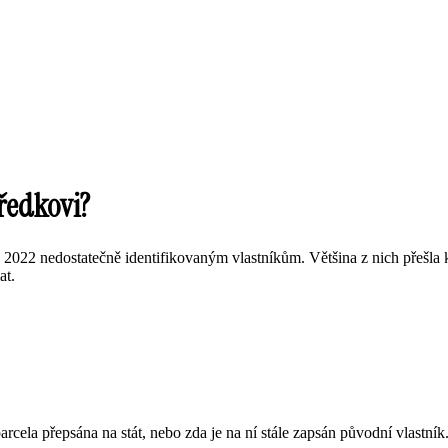
předkovi?
022 nedostatečně identifikovaným vlastníkům. Většina z nich přešla k 1.
at.
rcela přepsána na stát, nebo zda je na ní stále zapsán původní vlastník