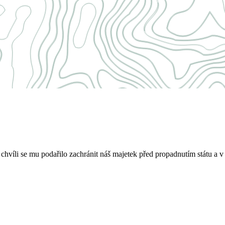
víli se mu podařilo zachránit náš majetek před propadnutím státu a v 