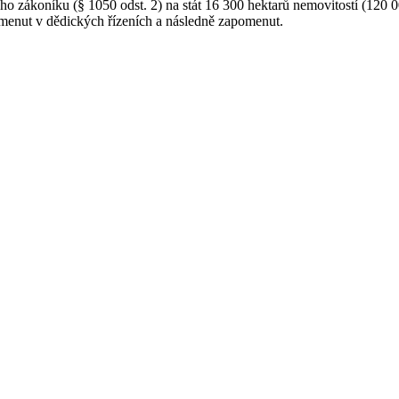
ho zákoníku (§ 1050 odst. 2) na stát 16 300 hektarů nemovitostí (120 00
menut v dědických řízeních a následně zapomenut.