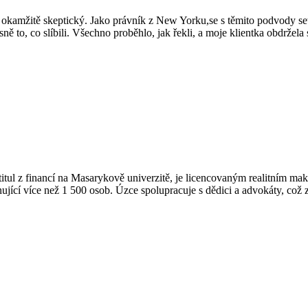
sem okamžitě skeptický. Jako právník z New Yorku,se s těmito podvody
esně to, co slíbili. Všechno proběhlo, jak řekli, a moje klientka obdržela 
 Má titul z financí na Masarykově univerzitě, je licencovaným realitn
jící více než 1 500 osob. Úzce spolupracuje s dědici a advokáty, což z