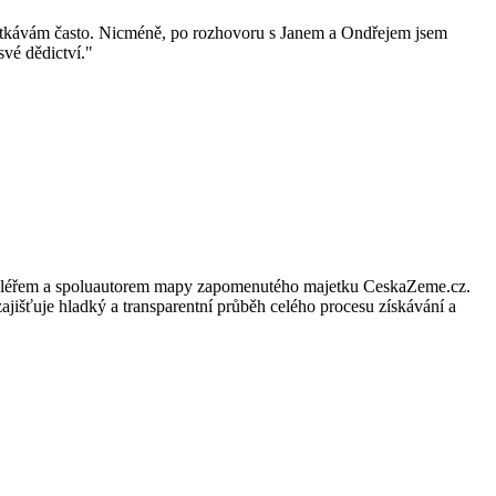
 setkávám často. Nicméně, po rozhovoru s Janem a Ondřejem jsem
své dědictví.
"
ím makléřem a spoluautorem mapy zapomenutého majetku CeskaZeme.cz.
ajišťuje hladký a transparentní průběh celého procesu získávání a