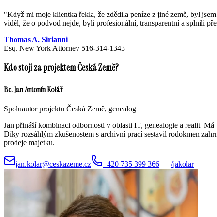
"
Když mi moje klientka řekla, že zdědila peníze z jiné země, byl j
viděl, že o podvod nejde, byli profesionální, transparentní a splnili př
Thomas A. Sirianni
Esq. New York Attorney 516-314-1343
Kdo stojí za projektem Česká Země?
Bc. Jan Antonín Kolář
Spoluautor projektu Česká Země, genealog
Jan přináší kombinaci odbornosti v oblasti IT, genealogie a realit.
Díky rozsáhlým zkušenostem s archivní prací sestavil rodokmen zahrnu
prodeje majetku.
jan.kolar@ceskazeme.cz
+420 735 399 366
/
jakolar