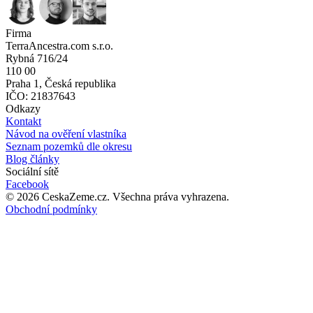
Firma
TerraAncestra.com s.r.o.
Rybná 716/24
110 00
Praha 1, Česká republika
IČO: 21837643
Odkazy
Kontakt
Návod na ověření vlastníka
Seznam pozemků dle okresu
Blog články
Sociální sítě
Facebook
©
2026
CeskaZeme.cz.
Všechna práva vyhrazena
.
Obchodní podmínky