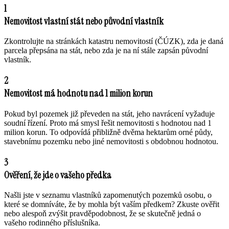
1
Nemovitost vlastní stát nebo původní vlastník
Zkontrolujte na stránkách katastru nemovitostí (ČÚZK), zda je daná
parcela přepsána na stát, nebo zda je na ní stále zapsán původní
vlastník.
2
Nemovitost má hodnotu nad 1 milion korun
Pokud byl pozemek již převeden na stát, jeho navrácení vyžaduje
soudní řízení. Proto má smysl řešit nemovitosti s hodnotou nad 1
milion korun. To odpovídá přibližně dvěma hektarům orné půdy,
stavebnímu pozemku nebo jiné nemovitosti s obdobnou hodnotou.
3
Ověření, že jde o vašeho předka
Našli jste v seznamu vlastníků zapomenutých pozemků osobu, o
které se domníváte, že by mohla být vaším předkem? Zkuste ověřit
nebo alespoň zvýšit pravděpodobnost, že se skutečně jedná o
vašeho rodinného příslušníka.