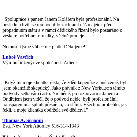
"Spolupráce s panem Janem Kolářem byla profesionální. Na
poslední chvíli se mu podařilo zachránit náš majetek před
propadnutím státu a v rámci dědického řízení bylo postaráno o
veškeré potřebné formality, včetně prodeje.
Nemuseli jsme vůbec nic platit. Děkujeme!"
Luboš Vavřich
Výrobní inženýr ve společnosti Adient
"
Když mi moje klientka řekla, že zdědila peníze z jiné země, byl
jsem okamžitě skeptický. Jako právník z New Yorku,se s těmito
podvody setkávám často. Nicméně, po rozhovoru s Janem a
Ondřejem jsem viděl, že o podvod nejde, byli profesionální,
transparentní a splnili přesně to, co slíbili. Všechno proběhlo, jak
řekli, a moje klientka obdržela své dědictví.
"
Thomas A. Sirianni
Esq. New York Attorney 516-314-1343