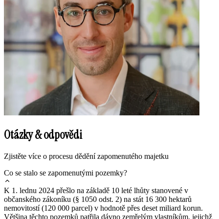
Otázky & odpovědi
Zjistěte více o procesu dědění zapomenutého majetku
Co se stalo se zapomenutými pozemky?
K 1. lednu 2024 přešlo na základě 10 leté lhůty stanovené v
občanského zákoníku (§ 1050 odst. 2) na stát 16 300 hektarů
nemovitostí (120 000 parcel) v hodnotě přes deset miliard korun.
Většina těchto pozemků patřila dávno zemřelým vlastníkům, jejichž