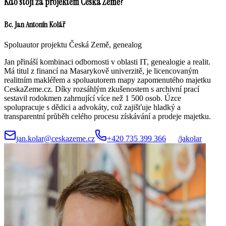
Kdo stojí za projektem Česká Země?
Bc. Jan Antonín Kolář
Spoluautor projektu Česká Země, genealog
Jan přináší kombinaci odbornosti v oblasti IT, genealogie a realit.
Má titul z financí na Masarykově univerzitě, je licencovaným
realitním makléřem a spoluautorem mapy zapomenutého majetku
CeskaZeme.cz. Díky rozsáhlým zkušenostem s archivní prací
sestavil rodokmen zahrnující více než 1 500 osob. Úzce
spolupracuje s dědici a advokáty, což zajišťuje hladký a
transparentní průběh celého procesu získávání a prodeje majetku.
jan.kolar@ceskazeme.cz
+420 735 399 366
/
jakolar