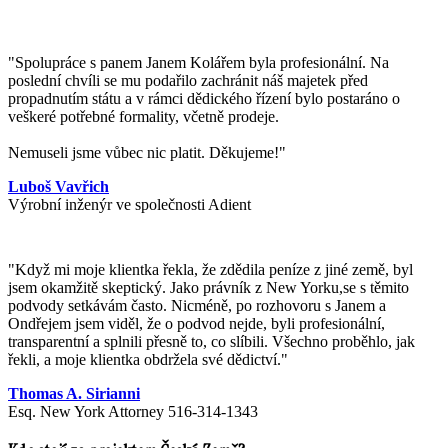
"Spolupráce s panem Janem Kolářem byla profesionální. Na
poslední chvíli se mu podařilo zachránit náš majetek před
propadnutím státu a v rámci dědického řízení bylo postaráno o
veškeré potřebné formality, včetně prodeje.
Nemuseli jsme vůbec nic platit. Děkujeme!"
Luboš Vavřich
Výrobní inženýr ve společnosti Adient
"
Když mi moje klientka řekla, že zdědila peníze z jiné země, byl
jsem okamžitě skeptický. Jako právník z New Yorku,se s těmito
podvody setkávám často. Nicméně, po rozhovoru s Janem a
Ondřejem jsem viděl, že o podvod nejde, byli profesionální,
transparentní a splnili přesně to, co slíbili. Všechno proběhlo, jak
řekli, a moje klientka obdržela své dědictví.
"
Thomas A. Sirianni
Esq. New York Attorney 516-314-1343