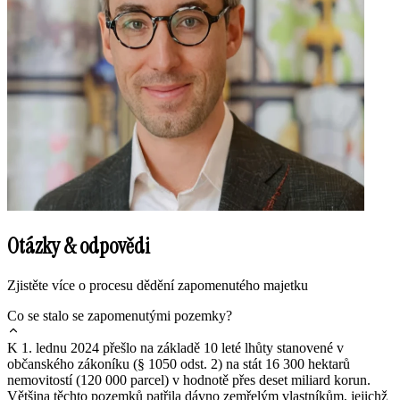
Otázky & odpovědi
Zjistěte více o procesu dědění zapomenutého majetku
Co se stalo se zapomenutými pozemky?
K 1. lednu 2024 přešlo na základě 10 leté lhůty stanovené v
občanského zákoníku (§ 1050 odst. 2) na stát 16 300 hektarů
nemovitostí (120 000 parcel) v hodnotě přes deset miliard korun.
Většina těchto pozemků patřila dávno zemřelým vlastníkům, jejichž