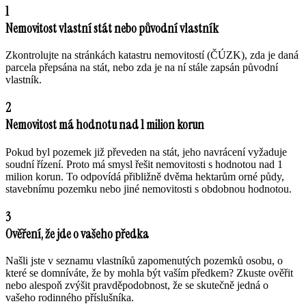
1
Nemovitost vlastní stát nebo původní vlastník
Zkontrolujte na stránkách katastru nemovitostí (ČÚZK), zda je daná
parcela přepsána na stát, nebo zda je na ní stále zapsán původní
vlastník.
2
Nemovitost má hodnotu nad 1 milion korun
Pokud byl pozemek již převeden na stát, jeho navrácení vyžaduje
soudní řízení. Proto má smysl řešit nemovitosti s hodnotou nad 1
milion korun. To odpovídá přibližně dvěma hektarům orné půdy,
stavebnímu pozemku nebo jiné nemovitosti s obdobnou hodnotou.
3
Ověření, že jde o vašeho předka
Našli jste v seznamu vlastníků zapomenutých pozemků osobu, o
které se domníváte, že by mohla být vaším předkem? Zkuste ověřit
nebo alespoň zvýšit pravděpodobnost, že se skutečně jedná o
vašeho rodinného příslušníka.