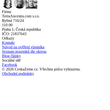
Firma
TerraAncestra.com s.r.o.
Rybná 716/24
110 00
Praha 1, Česká republika
IČO: 21837643
Odkazy
Kontakt
Návod na ověření vlastníka
Seznam pozemků dle okresu
Blog články
Sociální sítě
Facebook
©
2026
CeskaZeme.cz.
Všechna práva vyhrazena
.
Obchodní podmínky