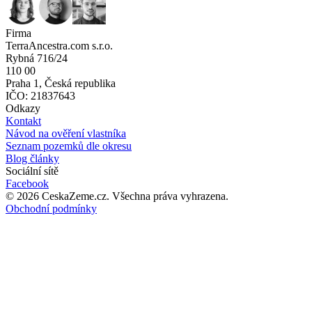
Firma
TerraAncestra.com s.r.o.
Rybná 716/24
110 00
Praha 1, Česká republika
IČO: 21837643
Odkazy
Kontakt
Návod na ověření vlastníka
Seznam pozemků dle okresu
Blog články
Sociální sítě
Facebook
©
2026
CeskaZeme.cz.
Všechna práva vyhrazena
.
Obchodní podmínky