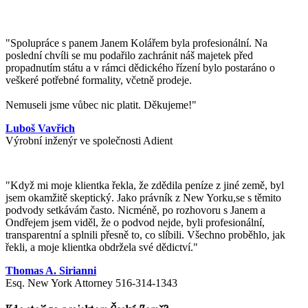
"Spolupráce s panem Janem Kolářem byla profesionální. Na
poslední chvíli se mu podařilo zachránit náš majetek před
propadnutím státu a v rámci dědického řízení bylo postaráno o
veškeré potřebné formality, včetně prodeje.
Nemuseli jsme vůbec nic platit. Děkujeme!"
Luboš Vavřich
Výrobní inženýr ve společnosti Adient
"
Když mi moje klientka řekla, že zdědila peníze z jiné země, byl
jsem okamžitě skeptický. Jako právník z New Yorku,se s těmito
podvody setkávám často. Nicméně, po rozhovoru s Janem a
Ondřejem jsem viděl, že o podvod nejde, byli profesionální,
transparentní a splnili přesně to, co slíbili. Všechno proběhlo, jak
řekli, a moje klientka obdržela své dědictví.
"
Thomas A. Sirianni
Esq. New York Attorney 516-314-1343