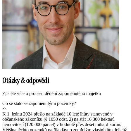
Otázky & odpovědi
Zjistěte více o procesu dědění zapomenutého majetku
Co se stalo se zapomenutými pozemky?
K 1. lednu 2024 přešlo na základě 10 leté lhůty stanovené v
občanského zákoníku (§ 1050 odst. 2) na stát 16 300 hektarů
nemovitostí (120 000 parcel) v hodnotě přes deset miliard korun.
Většina těchto pozemků patřila dávno zemřelým vlastníkům, jejichž