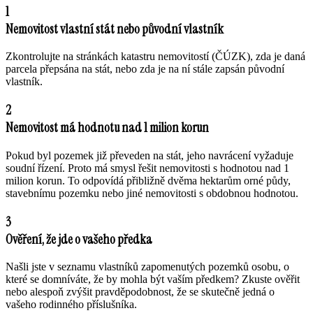
1
Nemovitost vlastní stát nebo původní vlastník
Zkontrolujte na stránkách katastru nemovitostí (ČÚZK), zda je daná
parcela přepsána na stát, nebo zda je na ní stále zapsán původní
vlastník.
2
Nemovitost má hodnotu nad 1 milion korun
Pokud byl pozemek již převeden na stát, jeho navrácení vyžaduje
soudní řízení. Proto má smysl řešit nemovitosti s hodnotou nad 1
milion korun. To odpovídá přibližně dvěma hektarům orné půdy,
stavebnímu pozemku nebo jiné nemovitosti s obdobnou hodnotou.
3
Ověření, že jde o vašeho předka
Našli jste v seznamu vlastníků zapomenutých pozemků osobu, o
které se domníváte, že by mohla být vaším předkem? Zkuste ověřit
nebo alespoň zvýšit pravděpodobnost, že se skutečně jedná o
vašeho rodinného příslušníka.