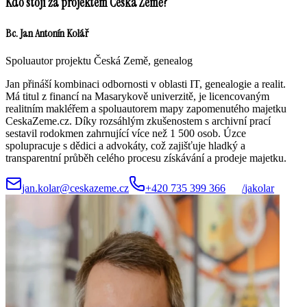
Kdo stojí za projektem Česká Země?
Bc. Jan Antonín Kolář
Spoluautor projektu Česká Země, genealog
Jan přináší kombinaci odbornosti v oblasti IT, genealogie a realit.
Má titul z financí na Masarykově univerzitě, je licencovaným
realitním makléřem a spoluautorem mapy zapomenutého majetku
CeskaZeme.cz. Díky rozsáhlým zkušenostem s archivní prací
sestavil rodokmen zahrnující více než 1 500 osob. Úzce
spolupracuje s dědici a advokáty, což zajišťuje hladký a
transparentní průběh celého procesu získávání a prodeje majetku.
jan.kolar@ceskazeme.cz
+420 735 399 366
/
jakolar