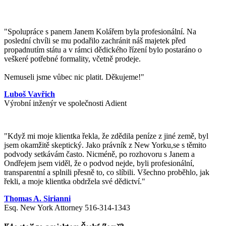
"Spolupráce s panem Janem Kolářem byla profesionální. Na
poslední chvíli se mu podařilo zachránit náš majetek před
propadnutím státu a v rámci dědického řízení bylo postaráno o
veškeré potřebné formality, včetně prodeje.
Nemuseli jsme vůbec nic platit. Děkujeme!"
Luboš Vavřich
Výrobní inženýr ve společnosti Adient
"
Když mi moje klientka řekla, že zdědila peníze z jiné země, byl
jsem okamžitě skeptický. Jako právník z New Yorku,se s těmito
podvody setkávám často. Nicméně, po rozhovoru s Janem a
Ondřejem jsem viděl, že o podvod nejde, byli profesionální,
transparentní a splnili přesně to, co slíbili. Všechno proběhlo, jak
řekli, a moje klientka obdržela své dědictví.
"
Thomas A. Sirianni
Esq. New York Attorney 516-314-1343