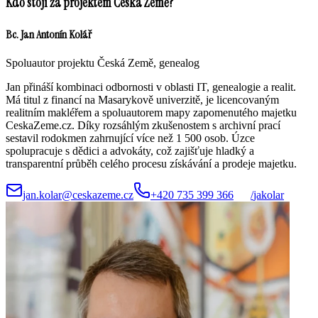
Kdo stojí za projektem Česká Země?
Bc. Jan Antonín Kolář
Spoluautor projektu Česká Země, genealog
Jan přináší kombinaci odbornosti v oblasti IT, genealogie a realit.
Má titul z financí na Masarykově univerzitě, je licencovaným
realitním makléřem a spoluautorem mapy zapomenutého majetku
CeskaZeme.cz. Díky rozsáhlým zkušenostem s archivní prací
sestavil rodokmen zahrnující více než 1 500 osob. Úzce
spolupracuje s dědici a advokáty, což zajišťuje hladký a
transparentní průběh celého procesu získávání a prodeje majetku.
jan.kolar@ceskazeme.cz
+420 735 399 366
/
jakolar