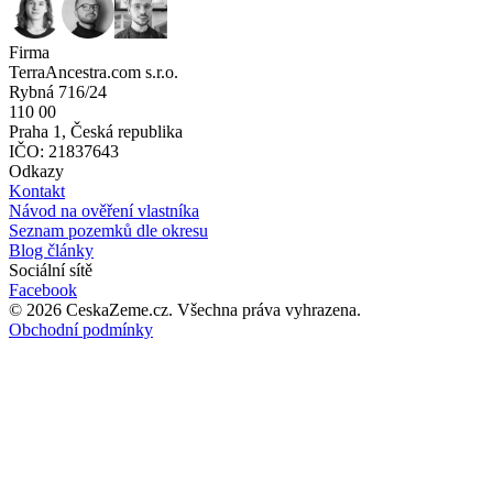
Firma
TerraAncestra.com s.r.o.
Rybná 716/24
110 00
Praha 1, Česká republika
IČO: 21837643
Odkazy
Kontakt
Návod na ověření vlastníka
Seznam pozemků dle okresu
Blog články
Sociální sítě
Facebook
©
2026
CeskaZeme.cz.
Všechna práva vyhrazena
.
Obchodní podmínky