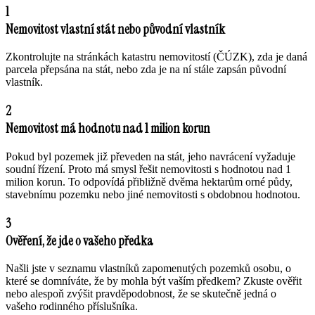
1
Nemovitost vlastní stát nebo původní vlastník
Zkontrolujte na stránkách katastru nemovitostí (ČÚZK), zda je daná
parcela přepsána na stát, nebo zda je na ní stále zapsán původní
vlastník.
2
Nemovitost má hodnotu nad 1 milion korun
Pokud byl pozemek již převeden na stát, jeho navrácení vyžaduje
soudní řízení. Proto má smysl řešit nemovitosti s hodnotou nad 1
milion korun. To odpovídá přibližně dvěma hektarům orné půdy,
stavebnímu pozemku nebo jiné nemovitosti s obdobnou hodnotou.
3
Ověření, že jde o vašeho předka
Našli jste v seznamu vlastníků zapomenutých pozemků osobu, o
které se domníváte, že by mohla být vaším předkem? Zkuste ověřit
nebo alespoň zvýšit pravděpodobnost, že se skutečně jedná o
vašeho rodinného příslušníka.