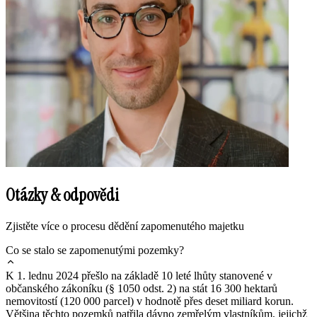
Otázky & odpovědi
Zjistěte více o procesu dědění zapomenutého majetku
Co se stalo se zapomenutými pozemky?
K 1. lednu 2024 přešlo na základě 10 leté lhůty stanovené v
občanského zákoníku (§ 1050 odst. 2) na stát 16 300 hektarů
nemovitostí (120 000 parcel) v hodnotě přes deset miliard korun.
Většina těchto pozemků patřila dávno zemřelým vlastníkům, jejichž