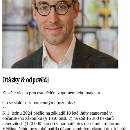
Otázky & odpovědi
Zjistěte více o procesu dědění zapomenutého majetku
Co se stalo se zapomenutými pozemky?
K 1. lednu 2024 přešlo na základě 10 leté lhůty stanovené v
občanského zákoníku (§ 1050 odst. 2) na stát 16 300 hektarů
nemovitostí (120 000 parcel) v hodnotě přes deset miliard korun.
Většina těchto pozemků patřila dávno zemřelým vlastníkům, jejichž