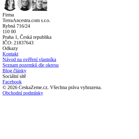
Firma
TerraAncestra.com s.r.o.
Rybná 716/24
110 00
Praha 1, Česká republika
IČO: 21837643
Odkazy
Kontakt
Návod na ověření vlastníka
Seznam pozemků dle okresu
Blog články
Sociální sítě
Facebook
©
2026
CeskaZeme.cz.
Všechna práva vyhrazena
.
Obchodní podmínky