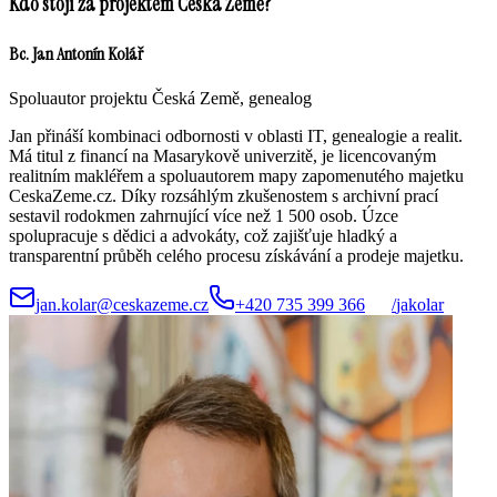
Kdo stojí za projektem Česká Země?
Bc. Jan Antonín Kolář
Spoluautor projektu Česká Země, genealog
Jan přináší kombinaci odbornosti v oblasti IT, genealogie a realit.
Má titul z financí na Masarykově univerzitě, je licencovaným
realitním makléřem a spoluautorem mapy zapomenutého majetku
CeskaZeme.cz. Díky rozsáhlým zkušenostem s archivní prací
sestavil rodokmen zahrnující více než 1 500 osob. Úzce
spolupracuje s dědici a advokáty, což zajišťuje hladký a
transparentní průběh celého procesu získávání a prodeje majetku.
jan.kolar@ceskazeme.cz
+420 735 399 366
/
jakolar