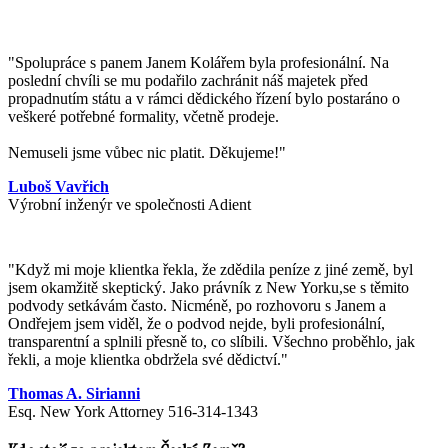
"Spolupráce s panem Janem Kolářem byla profesionální. Na
poslední chvíli se mu podařilo zachránit náš majetek před
propadnutím státu a v rámci dědického řízení bylo postaráno o
veškeré potřebné formality, včetně prodeje.
Nemuseli jsme vůbec nic platit. Děkujeme!"
Luboš Vavřich
Výrobní inženýr ve společnosti Adient
"
Když mi moje klientka řekla, že zdědila peníze z jiné země, byl
jsem okamžitě skeptický. Jako právník z New Yorku,se s těmito
podvody setkávám často. Nicméně, po rozhovoru s Janem a
Ondřejem jsem viděl, že o podvod nejde, byli profesionální,
transparentní a splnili přesně to, co slíbili. Všechno proběhlo, jak
řekli, a moje klientka obdržela své dědictví.
"
Thomas A. Sirianni
Esq. New York Attorney 516-314-1343