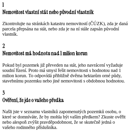
1
Nemovitost vlastní stát nebo původní vlastník
Zkontrolujte na stránkách katastru nemovitostí (ČÚZK), zda je daná
parcela přepsána na stát, nebo zda je na ní stále zapsán původní
vlastník.
2
Nemovitost má hodnotu nad 1 milion korun
Pokud byl pozemek již převeden na stát, jeho navrácení vyžaduje
soudní řízení. Proto má smysl řešit nemovitosti s hodnotou nad 1
milion korun. To odpovídá přibližně dvěma hektarům orné půdy,
stavebnímu pozemku nebo jiné nemovitosti s obdobnou hodnotou.
3
Ověření, že jde o vašeho předka
Našli jste v seznamu vlastníků zapomenutých pozemků osobu, o
které se domníváte, že by mohla být vaším předkem? Zkuste ověřit
nebo alespoň zvýšit pravděpodobnost, že se skutečně jedná o
vašeho rodinného příslušníka.