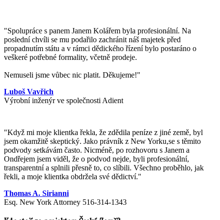
"Spolupráce s panem Janem Kolářem byla profesionální. Na
poslední chvíli se mu podařilo zachránit náš majetek před
propadnutím státu a v rámci dědického řízení bylo postaráno o
veškeré potřebné formality, včetně prodeje.
Nemuseli jsme vůbec nic platit. Děkujeme!"
Luboš Vavřich
Výrobní inženýr ve společnosti Adient
"
Když mi moje klientka řekla, že zdědila peníze z jiné země, byl
jsem okamžitě skeptický. Jako právník z New Yorku,se s těmito
podvody setkávám často. Nicméně, po rozhovoru s Janem a
Ondřejem jsem viděl, že o podvod nejde, byli profesionální,
transparentní a splnili přesně to, co slíbili. Všechno proběhlo, jak
řekli, a moje klientka obdržela své dědictví.
"
Thomas A. Sirianni
Esq. New York Attorney 516-314-1343