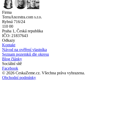
Firma
TerraAncestra.com s.r.o.
Rybná 716/24
110 00
Praha 1, Česká republika
IČO: 21837643
Odkazy
Kontakt
Návod na ověření vlastníka
Seznam pozemků dle okresu
Blog články
Sociální sítě
Facebook
©
2026
CeskaZeme.cz.
Všechna práva vyhrazena
.
Obchodní podmínky