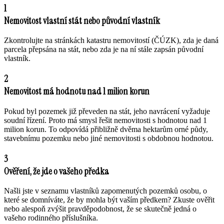
1
Nemovitost vlastní stát nebo původní vlastník
Zkontrolujte na stránkách katastru nemovitostí (ČÚZK), zda je daná
parcela přepsána na stát, nebo zda je na ní stále zapsán původní
vlastník.
2
Nemovitost má hodnotu nad 1 milion korun
Pokud byl pozemek již převeden na stát, jeho navrácení vyžaduje
soudní řízení. Proto má smysl řešit nemovitosti s hodnotou nad 1
milion korun. To odpovídá přibližně dvěma hektarům orné půdy,
stavebnímu pozemku nebo jiné nemovitosti s obdobnou hodnotou.
3
Ověření, že jde o vašeho předka
Našli jste v seznamu vlastníků zapomenutých pozemků osobu, o
které se domníváte, že by mohla být vaším předkem? Zkuste ověřit
nebo alespoň zvýšit pravděpodobnost, že se skutečně jedná o
vašeho rodinného příslušníka.