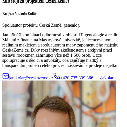
Kdo stojí za projektem Česká Země?
Bc. Jan Antonín Kolář
Spoluautor projektu Česká Země, genealog
Jan přináší kombinaci odbornosti v oblasti IT, genealogie a realit.
Má titul z financí na Masarykově univerzitě, je licencovaným
realitním makléřem a spoluautorem mapy zapomenutého majetku
CeskaZeme.cz. Díky rozsáhlým zkušenostem s archivní prací
sestavil rodokmen zahrnující více než 1 500 osob. Úzce
spolupracuje s dědici a advokáty, což zajišťuje hladký a
transparentní průběh celého procesu získávání a prodeje majetku.
jan.kolar@ceskazeme.cz
+420 735 399 366
/
jakolar