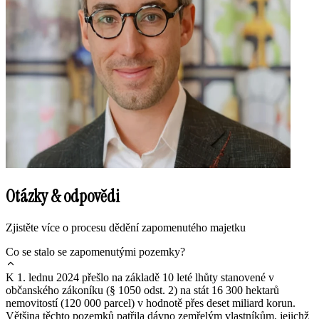
Otázky & odpovědi
Zjistěte více o procesu dědění zapomenutého majetku
Co se stalo se zapomenutými pozemky?
K 1. lednu 2024 přešlo na základě 10 leté lhůty stanovené v
občanského zákoníku (§ 1050 odst. 2) na stát 16 300 hektarů
nemovitostí (120 000 parcel) v hodnotě přes deset miliard korun.
Většina těchto pozemků patřila dávno zemřelým vlastníkům, jejichž