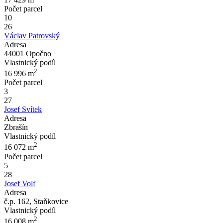
Počet parcel
10
26
Václav Patrovský
Adresa
44001 Opočno
Vlastnický podíl
2
16 996
m
Počet parcel
3
27
Josef Svítek
Adresa
Zbrašín
Vlastnický podíl
2
16 072
m
Počet parcel
5
28
Josef Volf
Adresa
č.p. 162, Staňkovice
Vlastnický podíl
2
16 008
m