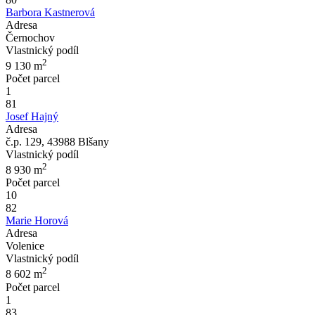
Barbora Kastnerová
Adresa
Černochov
Vlastnický podíl
2
9 130
m
Počet parcel
1
81
Josef Hajný
Adresa
č.p. 129, 43988 Blšany
Vlastnický podíl
2
8 930
m
Počet parcel
10
82
Marie Horová
Adresa
Volenice
Vlastnický podíl
2
8 602
m
Počet parcel
1
83