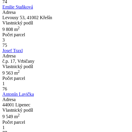
74
Emilie Staňková
Adresa
Levousy 53, 41002 Křešín
Vlastnický podíl
2
9 808
m
Počet parcel
3
75
Josef Traxl
Adresa
č.p. 17, Vrbičany
Vlastnický podíl
2
9 563
m
Počet parcel
1
76
Antonín Lavička
Adresa
44001 Lipenec
Vlastnický podíl
2
9 549
m
Počet parcel
1