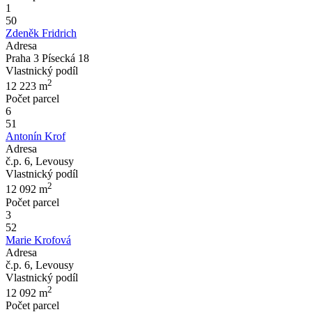
1
50
Zdeněk Fridrich
Adresa
Praha 3 Písecká 18
Vlastnický podíl
2
12 223
m
Počet parcel
6
51
Antonín Krof
Adresa
č.p. 6, Levousy
Vlastnický podíl
2
12 092
m
Počet parcel
3
52
Marie Krofová
Adresa
č.p. 6, Levousy
Vlastnický podíl
2
12 092
m
Počet parcel