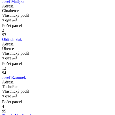
Josef Matějka
Adresa
Chraberce
Vlastnický podíl
2
7 985
m
Počet parcel
2
93
Oldřich Suk
Adresa
Úherce
Vlastnický podíl
2
7 957
m
Počet parcel
12
94
Josef Rzounek
Adresa
Tuchořice
Vlastnický podíl
2
7 939
m
Počet parcel
4
95