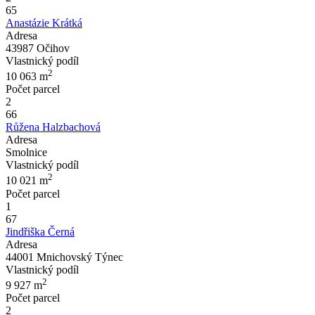
65
Anastázie Krátká
Adresa
43987 Očihov
Vlastnický podíl
2
10 063
m
Počet parcel
2
66
Růžena Halzbachová
Adresa
Smolnice
Vlastnický podíl
2
10 021
m
Počet parcel
1
67
Jindřiška Černá
Adresa
44001 Mnichovský Týnec
Vlastnický podíl
2
9 927
m
Počet parcel
2