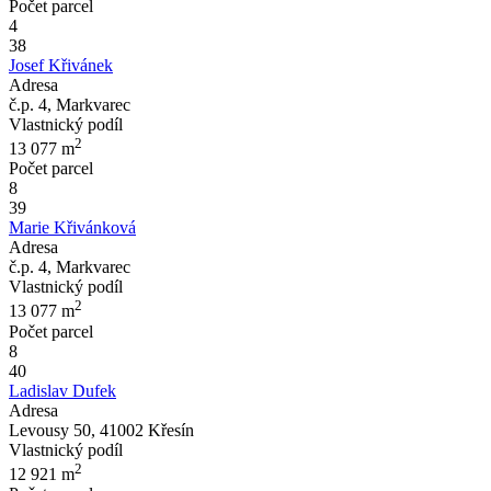
Počet parcel
4
38
Josef Křivánek
Adresa
č.p. 4, Markvarec
Vlastnický podíl
2
13 077
m
Počet parcel
8
39
Marie Křivánková
Adresa
č.p. 4, Markvarec
Vlastnický podíl
2
13 077
m
Počet parcel
8
40
Ladislav Dufek
Adresa
Levousy 50, 41002 Křesín
Vlastnický podíl
2
12 921
m