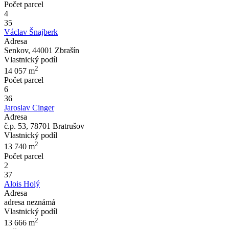
Počet parcel
4
35
Václav Šnajberk
Adresa
Senkov, 44001 Zbrašín
Vlastnický podíl
2
14 057
m
Počet parcel
6
36
Jaroslav Cinger
Adresa
č.p. 53, 78701 Bratrušov
Vlastnický podíl
2
13 740
m
Počet parcel
2
37
Alois Holý
Adresa
adresa neznámá
Vlastnický podíl
2
13 666
m