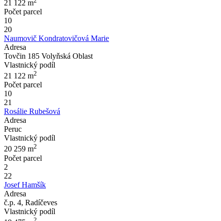
2
21 122
m
Počet parcel
10
20
Naumovič Kondratovičová Marie
Adresa
Tovčin 185 Volyňská Oblast
Vlastnický podíl
2
21 122
m
Počet parcel
10
21
Rosálie Rubešová
Adresa
Peruc
Vlastnický podíl
2
20 259
m
Počet parcel
2
22
Josef Hamšík
Adresa
č.p. 4, Radíčeves
Vlastnický podíl
2