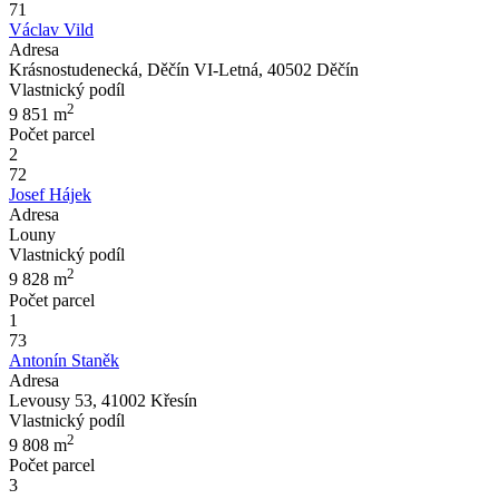
71
Václav Vild
Adresa
Krásnostudenecká, Děčín VI-Letná, 40502 Děčín
Vlastnický podíl
2
9 851
m
Počet parcel
2
72
Josef Hájek
Adresa
Louny
Vlastnický podíl
2
9 828
m
Počet parcel
1
73
Antonín Staněk
Adresa
Levousy 53, 41002 Křesín
Vlastnický podíl
2
9 808
m
Počet parcel
3