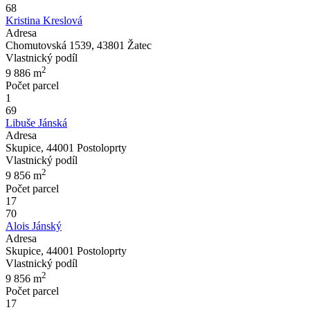
68
Kristina Kreslová
Adresa
Chomutovská 1539, 43801 Žatec
Vlastnický podíl
2
9 886
m
Počet parcel
1
69
Libuše Jánská
Adresa
Skupice, 44001 Postoloprty
Vlastnický podíl
2
9 856
m
Počet parcel
17
70
Alois Jánský
Adresa
Skupice, 44001 Postoloprty
Vlastnický podíl
2
9 856
m
Počet parcel
17