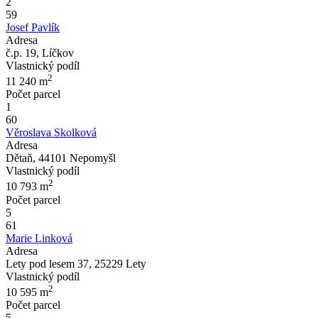
2
59
Josef Pavlík
Adresa
č.p. 19, Líčkov
Vlastnický podíl
2
11 240
m
Počet parcel
1
60
Věroslava Skolková
Adresa
Dětaň, 44101 Nepomyšl
Vlastnický podíl
2
10 793
m
Počet parcel
5
61
Marie Linková
Adresa
Lety pod lesem 37, 25229 Lety
Vlastnický podíl
2
10 595
m
Počet parcel
5