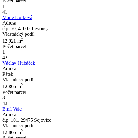
Počet parcel
1
41
Marie Dufková
Adresa
č.p. 50, 41002 Levousy
Vlastnický podíl
2
12 921
m
Počet parcel
1
42
Václav Hubáček
Adresa
Pátek
Vlastnický podíl
2
12 866
m
Počet parcel
8
43
Emil Vaic
Adresa
č.p. 101, 29475 Sojovice
Vlastnický podíl
2
12 865
m
Počet parcel