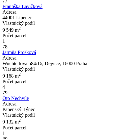
77
Františka Lavičková
Adresa
44001 Lipenec
Vlastnický podíl
2
9 549
m
Počet parcel
1
78
Jarmila Prošková
Adresa
Wuchterlova 584/16, Dejvice, 16000 Praha
Vlastnický podíl
2
9 168
m
Počet parcel
4
79
Oto Nechvíle
Adresa
Panenský Týnec
Vlastnický podíl
2
9 132
m
Počet parcel
1
80