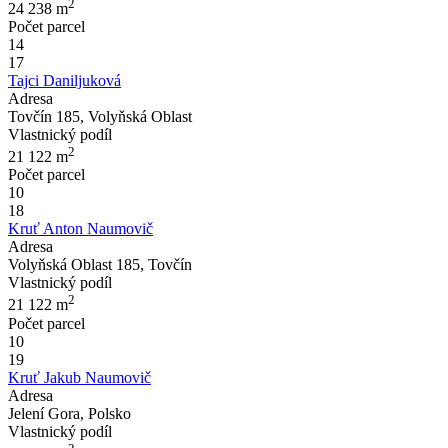
2
24 238
m
Počet parcel
14
17
Tajci Daniljuková
Adresa
Tovčín 185, Volyňská Oblast
Vlastnický podíl
2
21 122
m
Počet parcel
10
18
Kruť Anton Naumovič
Adresa
Volyňská Oblast 185, Tovčín
Vlastnický podíl
2
21 122
m
Počet parcel
10
19
Kruť Jakub Naumovič
Adresa
Jelení Gora, Polsko
Vlastnický podíl