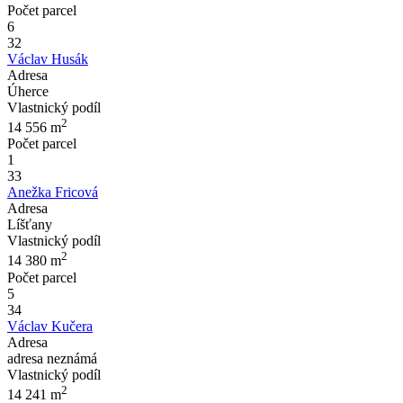
Počet parcel
6
32
Václav Husák
Adresa
Úherce
Vlastnický podíl
2
14 556
m
Počet parcel
1
33
Anežka Fricová
Adresa
Líšťany
Vlastnický podíl
2
14 380
m
Počet parcel
5
34
Václav Kučera
Adresa
adresa neznámá
Vlastnický podíl
2
14 241
m