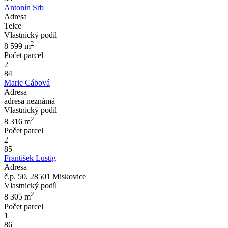
Antonín Srb
Adresa
Telce
Vlastnický podíl
2
8 599
m
Počet parcel
2
84
Marie Cábová
Adresa
adresa neznámá
Vlastnický podíl
2
8 316
m
Počet parcel
2
85
František Lustig
Adresa
č.p. 50, 28501 Miskovice
Vlastnický podíl
2
8 305
m
Počet parcel
1
86