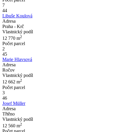
7
44
Libuše Koulová
Adresa
Praha - Krč
Vlastnický podíl
2
12 770
m
Počet parcel
2
45
Marie Hlavsová
Adresa
Ročov
Vlastnický podíl
2
12 662
m
Počet parcel
3
46
Josef Müller
Adresa
Třtěno
Vlastnický podíl
2
12 560
m
Počet parcel