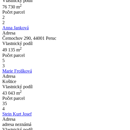
Vlastnický podíl
2
76 730
m
Počet parcel
2
2
Anna Janková
Adresa
Černochov 290, 44001 Peruc
Vlastnický podíl
2
49 135
m
Počet parcel
5
3
Marie Frolíková
Adresa
Koštice
Vlastnický podíl
2
43 043
m
Počet parcel
35
4
Stein Kurt Josef
Adresa
adresa neznámá
Vlastnický podíl