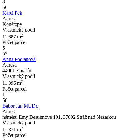
8
56
Karel Pek
Adresa
Konětopy
Vlastnický podíl
2
11 687
m
Počet parcel
5
57
Anna Podlahová
Adresa
44001 Zbrašín
Vlastnický podíl
2
11 396
m
Počet parcel
1
58
Babor Jan MUDr.
Adresa
náměstí Emy Destinnové 101, 37802 Stráž nad Nežárkou
Vlastnický podíl
2
11 371
m
Počet parcel